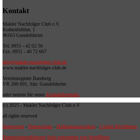
Kontakt
Makler Nachfolger Club e.V.
Rothenbühlstr. 1
96163 Gundelsheim
Tel. 0951 - 42 02 56
Fax. 0951 - 40 72 667
info@makler-nachfolger-club.de
www.makler-nachfolger-club.de
Vereinsregister Bamberg
VR 200 691, Sitz: Gundelsheim
oder nutzen Sie unser
Kontaktformular
(c) 2025 - Makler Nachfolger Club e.V.
all rights reserved
Impressum
-
Datenschutz
-
Haftungsausschluss
-
Cookie-Richtlinien
Datenschutzerklärung
Stolz präsentiert von WordPress