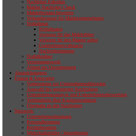
selten die Geschäftsaufgabe.
Nachfolge Fahrplan
Makler Nachfolge Check
Maklerbestand bewerten
Verkaufsexposé für Maklerunternehmen
Notfallplan
Notfallpaket
Vorsorge für das Maklerbüro
Vorsorge für den Makler selbst
Unternehmervollmacht
Nachfolgeplanung
Notfallordner
Versorgungswerk
Ablauf der Dienstleistung
Auszeichnungen
Fragen & Antworten
Vorbereitung zur Unternehmensübergabe
Auswahl des geeigneten Nachfolgers
Unternehmensanalyse und Unternehmensbewertung
Verhandlung über Kaufpreiszahlung
Übergabe an den Nachfolger
Netzwerk
Unternehmensberatung
Personalberatung
Rechtsberatung
Wirtschaftsprüfer / Steuerberater