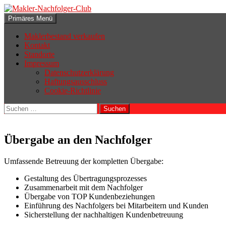
Zum
Inhalt
Suchen
Primäres Menü
springen
Makler-Nachfolger-Club
Maklerbestand verkaufen
Kontakt
Standorte
Impressum
Datenschutzerklärung
Haftungsausschluss
Cookie-Richtlinie
Suchen
nach:
Übergabe an den Nachfolger
Umfassende Betreuung der kompletten Übergabe:
Gestaltung des Übertragungsprozesses
Zusammenarbeit mit dem Nachfolger
Übergabe von TOP Kundenbeziehungen
Einführung des Nachfolgers bei Mitarbeitern und Kunden
Sicherstellung der nachhaltigen Kundenbetreuung