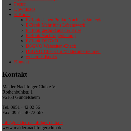
Presse
Downloads
E-Books
E-Book sieben Punkte Nachlass Strategie
E-Book Mehr für’s Lebenswerk
E-Book gestärkt aus der Krise
E-Book Nachfolgeplanung
E-Book DSGVO
DSGVO Webseiten-Check
DSGVO-Check für Maklerunternehmen
weitere E-Books
Kontakt
Kontakt
Makler Nachfolger Club e.V.
Rothenbühlstr. 1
96163 Gundelsheim
Tel. 0951 - 42 02 56
Fax. 0951 - 40 72 667
info@makler-nachfolger-club.de
www.makler-nachfolger-club.de