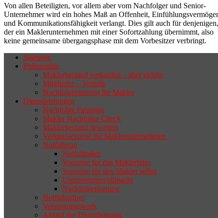
Von allen Beteiligten, vor allem aber vom Nachfolger und Senior-
Unternehmer wird ein hohes Maß an Offenheit, Einfühlungsvermöge
und Kommunikationsfähigkeit verlangt. Dies gilt auch für denjenigen
der ein Maklerunternehmen mit einer Sofortzahlung übernimmt, also
keine gemeinsame übergangsphase mit dem Vorbesitzer verbringt.
Startseite
Philosophie
Wenn sich der Makler oder Inhaber
Maklerbestand verkaufen – aber richtig
zurückziehen möchte, aber keinen
Mitglieder – Vorteile
Nachfolgeplanung für Makler
geeigneten Nachfolger findet, droht nicht
Dienstleistungen
selten die Geschäftsaufgabe.
Nachfolge Fahrplan
Makler Nachfolge Check
Maklerbestand bewerten
Verkaufsexposé für Maklerunternehmen
Notfallplan
Notfallpaket
Vorsorge für das Maklerbüro
Vorsorge für den Makler selbst
Unternehmervollmacht
Nachfolgeplanung
Notfallordner
Versorgungswerk
Ablauf der Dienstleistung