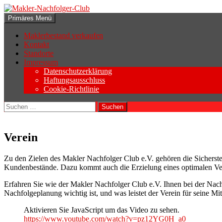
Zum
Inhalt
Suchen
Primäres Menü
springen
Makler-Nachfolger-Club
Maklerbestand verkaufen
Kontakt
Standorte
Impressum
Datenschutzerklärung
Haftungsausschluss
Cookie-Richtlinie
Suchen
nach:
Verein
Zu den Zielen des Makler Nachfolger Club e.V. gehören die Sicherst
Kundenbestände. Dazu kommt auch die Erzielung eines optimalen Verk
Erfahren Sie wie der Makler Nachfolger Club e.V. Ihnen bei der Na
Nachfolgeplanung wichtig ist, und was leistet der Verein für seine Mit
Aktivieren Sie JavaScript um das Video zu sehen.
https://www.youtube.com/watch?v=pz12YG0H_a0