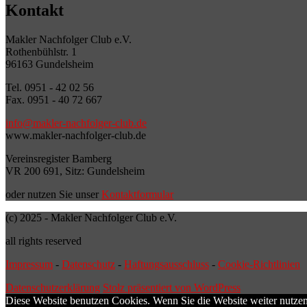
Kontakt
Makler Nachfolger Club e.V.
Rothenbühlstr. 1
96163 Gundelsheim
Tel. 0951 - 42 02 56
Fax. 0951 - 40 72 667
info@makler-nachfolger-club.de
www.makler-nachfolger-club.de
Vereinsregister Bamberg
VR 200 691, Sitz: Gundelsheim
oder nutzen Sie unser
Kontaktformular
(c) 2025 - Makler Nachfolger Club e.V.
all rights reserved
Impressum
-
Datenschutz
-
Haftungsausschluss
-
Cookie-Richtlinien
Datenschutzerklärung
Stolz präsentiert von WordPress
Diese Website benutzen Cookies. Wenn Sie die Website weiter nutze