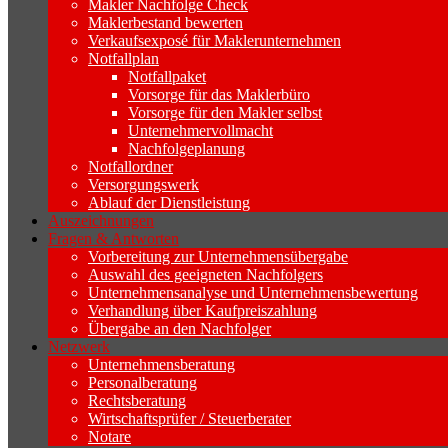
Makler Nachfolge Check
Maklerbestand bewerten
Verkaufsexposé für Maklerunternehmen
Notfallplan
Notfallpaket
Vorsorge für das Maklerbüro
Vorsorge für den Makler selbst
Unternehmervollmacht
Nachfolgeplanung
Notfallordner
Versorgungswerk
Ablauf der Dienstleistung
Auszeichnungen
Fragen & Antworten
Vorbereitung zur Unternehmensübergabe
Auswahl des geeigneten Nachfolgers
Unternehmensanalyse und Unternehmensbewertung
Verhandlung über Kaufpreiszahlung
Übergabe an den Nachfolger
Netzwerk
Unternehmensberatung
Personalberatung
Rechtsberatung
Wirtschaftsprüfer / Steuerberater
Notare