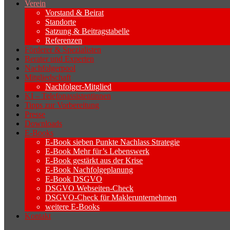
Verein
Vorstand & Beirat
Standorte
Satzung & Beitragstabelle
Referenzen
Förderer & Spezialisten
Berater und Experten
Nachfolgerpool
Mitgliedschaft
Nachfolger-Mitglied
KI – Telefonassistentinnen
Tipps zur Vorbereitung
Presse
Downloads
E-Books
E-Book sieben Punkte Nachlass Strategie
E-Book Mehr für’s Lebenswerk
E-Book gestärkt aus der Krise
E-Book Nachfolgeplanung
E-Book DSGVO
DSGVO Webseiten-Check
DSGVO-Check für Maklerunternehmen
weitere E-Books
Kontakt