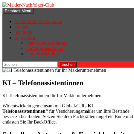
Zum
Inhalt
Suchen
Primäres Menü
springen
Makler-Nachfolger-Club
Maklerbestand verkaufen
Kontakt
Standorte
Impressum
Datenschutzerklärung
Haftungsausschluss
Cookie-Richtlinie
Suchen
nach:
KI – Telefonassistentinnen
KI Telefonassistentinnen für Ihr Maklerunternehmen
Wir entwickeln gemeinsam mit Global-Call
„KI
Telefonassistentinnen“
für Versicherungsmakler um Ihre Bestände
besser zu bearbeiten. Setzen Sie dem Fachkräftemangel ein Ende und
entlasten Sie Ihr BackOffice.