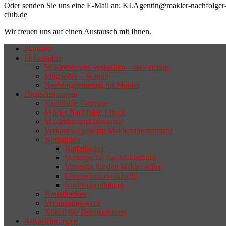
Oder senden Sie uns eine E-Mail an: KI.Agentin@makler-nachfolger
club.de
Wir freuen uns auf einen Austausch mit Ihnen.
Startseite
Philosophie
Wenn sich der Makler oder Inhaber
Maklerbestand verkaufen – aber richtig
zurückziehen möchte, aber keinen
Mitglieder – Vorteile
Nachfolgeplanung für Makler
geeigneten Nachfolger findet, droht nicht
Dienstleistungen
selten die Geschäftsaufgabe.
Nachfolge Fahrplan
Makler Nachfolge Check
Maklerbestand bewerten
Verkaufsexposé für Maklerunternehmen
Notfallplan
Notfallpaket
Vorsorge für das Maklerbüro
Vorsorge für den Makler selbst
Unternehmervollmacht
Nachfolgeplanung
Notfallordner
Versorgungswerk
Ablauf der Dienstleistung
Auszeichnungen