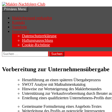
Zum
Inhalt
Suchen
Primäres Menü
springen
Makler-Nachfolger-Club
Maklerbestand verkaufen
Kontakt
Standorte
Impressum
Datenschutzerklärung
Haftungsausschluss
Cookie-Richtlinie
Suchen
nach:
Vorbereitung zur Unternehmensübergabe
Heranführung an einen späteren Übergabeprozess
SWOT Analyse mit Maßnahmenkatalog
Hinweise zur Wertsteigerung des Maklerbestandes
Unterstützung zur Verkaufsvorbereitung durch Berater 
Erstellung eines qualifizierten Unternehmens-Profils du
Gemeinsame Formulierung eines Angebots-Textes
Weiterleitung des Profils an potenzielle Interessenten