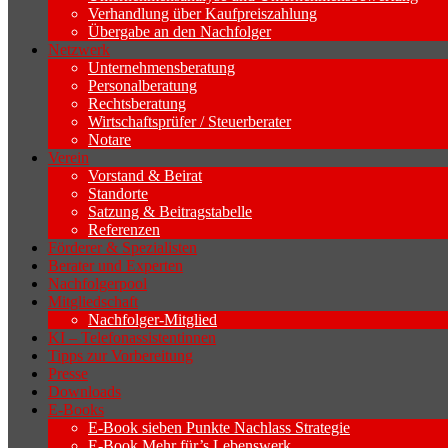
Verhandlung über Kaufpreiszahlung
Übergabe an den Nachfolger
Netzwerk
Unternehmensberatung
Personalberatung
Rechtsberatung
Wirtschaftsprüfer / Steuerberater
Notare
Verein
Vorstand & Beirat
Standorte
Satzung & Beitragstabelle
Referenzen
Förderer & Spezialisten
Berater und Experten
Nachfolgerpool
Mitgliedschaft
Nachfolger-Mitglied
KI – Telefonassistentinnen
Tipps zur Vorbereitung
Presse
Downloads
E-Books
E-Book sieben Punkte Nachlass Strategie
E-Book Mehr für’s Lebenswerk