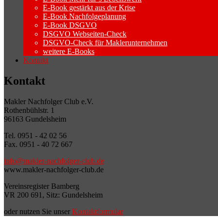
E-Book gestärkt aus der Krise
E-Book Nachfolgeplanung
E-Book DSGVO
DSGVO Webseiten-Check
DSGVO-Check für Maklerunternehmen
weitere E-Books
Kontakt
Kontakt
Makler Nachfolger Club e.V.
Rothenbühlstr. 1
96163 Gundelsheim
Tel. 0951 - 42 02 56
Fax. 0951 - 40 72 667
info@makler-nachfolger-club.de
www.makler-nachfolger-club.de
Vereinsregister Bamberg
VR 200 691, Sitz: Gundelsheim
oder nutzen Sie unser
Kontaktformular