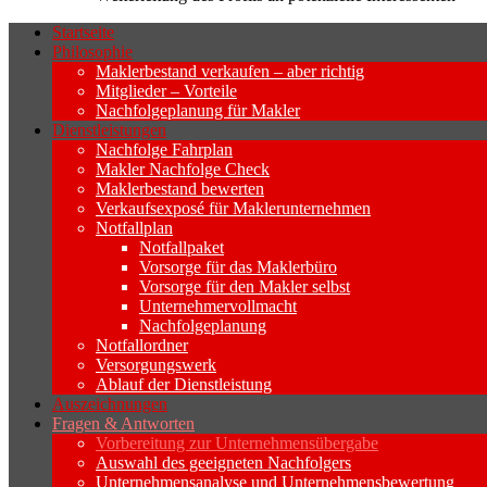
Startseite
Philosophie
Wenn sich der Makler oder Inhaber zurück
Maklerbestand verkaufen – aber richtig
Geschäftsaufgabe.
Mitglieder – Vorteile
Nachfolgeplanung für Makler
Dienstleistungen
Nachfolge Fahrplan
Makler Nachfolge Check
Maklerbestand bewerten
Verkaufsexposé für Maklerunternehmen
Notfallplan
Notfallpaket
Vorsorge für das Maklerbüro
Vorsorge für den Makler selbst
Unternehmervollmacht
Nachfolgeplanung
Notfallordner
Versorgungswerk
Ablauf der Dienstleistung
Auszeichnungen
Fragen & Antworten
Vorbereitung zur Unternehmensübergabe
Auswahl des geeigneten Nachfolgers
Unternehmensanalyse und Unternehmensbewertung