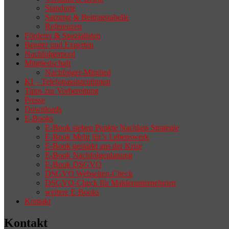
Standorte
Satzung & Beitragstabelle
Referenzen
Förderer & Spezialisten
Berater und Experten
Nachfolgerpool
Mitgliedschaft
Nachfolger-Mitglied
KI – Telefonassistentinnen
Tipps zur Vorbereitung
Presse
Downloads
E-Books
E-Book sieben Punkte Nachlass Strategie
E-Book Mehr für’s Lebenswerk
E-Book gestärkt aus der Krise
E-Book Nachfolgeplanung
E-Book DSGVO
DSGVO Webseiten-Check
DSGVO-Check für Maklerunternehmen
weitere E-Books
Kontakt
Kontakt