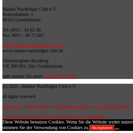
Makler Nachfolger Club e.V.
Rothenbühlstr. 1
96163 Gundelsheim
Tel. 0951 - 42 02 56
Fax. 0951 - 40 72 667
info@makler-nachfolger-club.de
www.makler-nachfolger-club.de
Vereinsregister Bamberg
VR 200 691, Sitz: Gundelsheim
oder nutzen Sie unser
Kontaktformular
(c) 2025 - Makler Nachfolger Club e.V.
all rights reserved
Impressum
-
Datenschutz
-
Haftungsausschluss
-
Cookie-Richtlinien
Datenschutzerklärung
Stolz präsentiert von WordPress
Diese Website benutzen Cookies. Wenn Sie die Website weiter nutzen
stimmen Sie der Verwendung von Cookies zu.
Akzeptieren