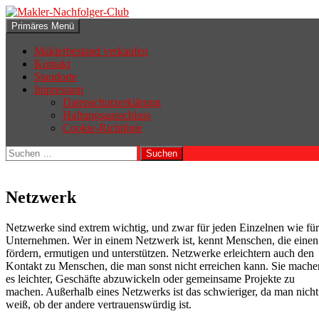
Zum
Inhalt
Suchen
Primäres Menü
springen
Makler-Nachfolger-Club
Maklerbestand verkaufen
Kontakt
Standorte
Impressum
Datenschutzerklärung
Haftungsausschluss
Cookie-Richtlinie
Suchen
nach:
Netzwerk
Netzwerke sind extrem wichtig, und zwar für jeden Einzelnen wie für
Unternehmen. Wer in einem Netzwerk ist, kennt Menschen, die einen
fördern, ermutigen und unterstützen. Netzwerke erleichtern auch den
Kontakt zu Menschen, die man sonst nicht erreichen kann. Sie mache
es leichter, Geschäfte abzuwickeln oder gemeinsame Projekte zu
machen. Außerhalb eines Netzwerks ist das schwieriger, da man nicht
weiß, ob der andere vertrauenswürdig ist.