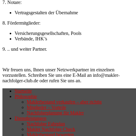
7. Notare:
Vertragsgestalten der Übernahme
8. Fördermitglieder:
Versicherungsgesellschaften, Pools
Verbände, IHK’s
9. .. und weiter Partner.
Wir freuen uns, Ihnen unser Netzwerkpartner im einzelnen
vorzustellen. Schreiben Sie uns eine E-Mail an info@makler-
nachfolger-club.de oder rufen Sie uns an.
Startseite
Philosophie
Wenn sich der Makler oder Inhaber
Maklerbestand verkaufen – aber richtig
zurückziehen möchte, aber keinen
Mitglieder – Vorteile
Nachfolgeplanung für Makler
geeigneten Nachfolger findet, droht nicht
Dienstleistungen
selten die Geschäftsaufgabe.
Nachfolge Fahrplan
Makler Nachfolge Check
Maklerbestand bewerten