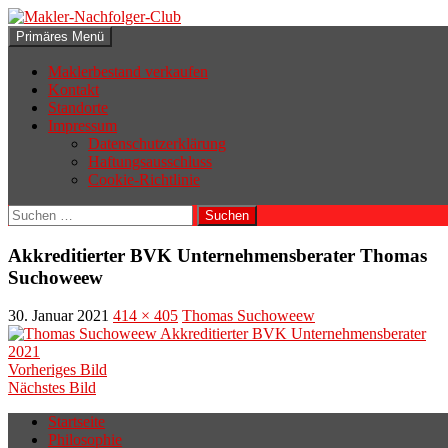
Zum
Inhalt
Suchen
Primäres Menü
springen
Makler-Nachfolger-Club
Maklerbestand verkaufen
Kontakt
Standorte
Impressum
Datenschutzerklärung
Haftungsausschluss
Cookie-Richtlinie
Suchen
nach:
Akkreditierter BVK Unternehmensberater Thomas
Suchoweew
30. Januar 2021
414 × 405
Thomas Suchoweew
Vorheriges Bild
Nächstes Bild
Startseite
Philosophie
Wenn sich der Makler oder Inhaber