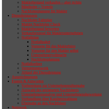
Maklerbestand verkaufen – aber richtig
zurückziehen möchte, aber keinen
Mitglieder – Vorteile
Nachfolgeplanung für Makler
geeigneten Nachfolger findet, droht nicht
Dienstleistungen
selten die Geschäftsaufgabe.
Nachfolge Fahrplan
Makler Nachfolge Check
Maklerbestand bewerten
Verkaufsexposé für Maklerunternehmen
Notfallplan
Notfallpaket
Vorsorge für das Maklerbüro
Vorsorge für den Makler selbst
Unternehmervollmacht
Nachfolgeplanung
Notfallordner
Versorgungswerk
Ablauf der Dienstleistung
Auszeichnungen
Fragen & Antworten
Vorbereitung zur Unternehmensübergabe
Auswahl des geeigneten Nachfolgers
Unternehmensanalyse und Unternehmensbewertung
Verhandlung über Kaufpreiszahlung
Übergabe an den Nachfolger
Netzwerk