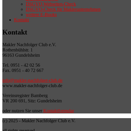
DSGVO Webseiten-Check
DSGVO-Check für Maklerunternehmen
weitere E-Books
Kontakt
Kontakt
Makler Nachfolger Club e.V.
Rothenbühlstr. 1
96163 Gundelsheim
Tel. 0951 - 42 02 56
Fax. 0951 - 40 72 667
info@makler-nachfolger-club.de
www.makler-nachfolger-club.de
Vereinsregister Bamberg
VR 200 691, Sitz: Gundelsheim
oder nutzen Sie unser
Kontaktformular
(c) 2025 - Makler Nachfolger Club e.V.
all rights reserved