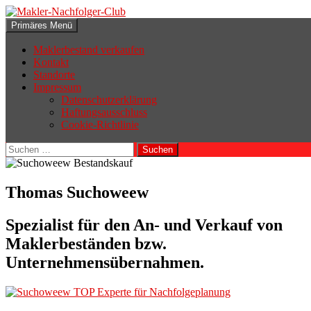
Zum
Inhalt
Suchen
Primäres Menü
springen
Makler-Nachfolger-Club
Maklerbestand verkaufen
Kontakt
Standorte
Impressum
Datenschutzerklärung
Haftungsausschluss
Cookie-Richtlinie
Suchen
nach:
Thomas Suchoweew
Spezialist für den An- und Verkauf von
Maklerbeständen bzw.
Unternehmensübernahmen.