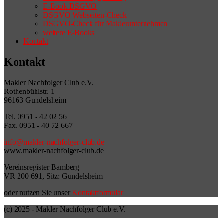
E-Book DSGVO
DSGVO Webseiten-Check
DSGVO-Check für Maklerunternehmen
weitere E-Books
Kontakt
Kontakt
Makler Nachfolger Club e.V.
Rothenbühlstr. 1
96163 Gundelsheim
Tel. 0951 - 42 02 56
Fax. 0951 - 40 72 667
info@makler-nachfolger-club.de
www.makler-nachfolger-club.de
Vereinsregister Bamberg
VR 200 691, Sitz: Gundelsheim
oder nutzen Sie unser
Kontaktformular
(c) 2025 - Makler Nachfolger Club e.V.