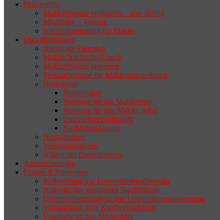
Philosophie
Wenn sich der Makler oder Inhaber
Maklerbestand verkaufen – aber richtig
zurückziehen möchte, aber keinen
Mitglieder – Vorteile
Nachfolgeplanung für Makler
geeigneten Nachfolger findet, droht nicht
Dienstleistungen
selten die Geschäftsaufgabe.
Nachfolge Fahrplan
Makler Nachfolge Check
Maklerbestand bewerten
Verkaufsexposé für Maklerunternehmen
Notfallplan
Notfallpaket
Vorsorge für das Maklerbüro
Vorsorge für den Makler selbst
Unternehmervollmacht
Nachfolgeplanung
Notfallordner
Versorgungswerk
Ablauf der Dienstleistung
Auszeichnungen
Fragen & Antworten
Vorbereitung zur Unternehmensübergabe
Auswahl des geeigneten Nachfolgers
Unternehmensanalyse und Unternehmensbewertung
Verhandlung über Kaufpreiszahlung
Übergabe an den Nachfolger