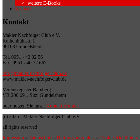
weitere E-Books
Kontakt
Kontakt
Makler Nachfolger Club e.V.
Rothenbühlstr. 1
96163 Gundelsheim
Tel. 0951 - 42 02 56
Fax. 0951 - 40 72 667
info@makler-nachfolger-club.de
www.makler-nachfolger-club.de
Vereinsregister Bamberg
VR 200 691, Sitz: Gundelsheim
oder nutzen Sie unser
Kontaktformular
(c) 2025 - Makler Nachfolger Club e.V.
all rights reserved
Impressum
-
Datenschutz
-
Haftungsausschluss
-
Cookie-Richtlinien