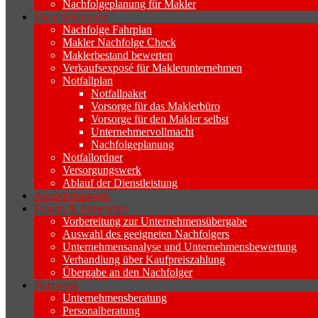
Nachfolgeplanung für Makler
Dienstleistungen
Nachfolge Fahrplan
Makler Nachfolge Check
Maklerbestand bewerten
Verkaufsexposé für Maklerunternehmen
Notfallplan
Notfallpaket
Vorsorge für das Maklerbüro
Vorsorge für den Makler selbst
Unternehmervollmacht
Nachfolgeplanung
Notfallordner
Versorgungswerk
Ablauf der Dienstleistung
Auszeichnungen
Fragen & Antworten
Vorbereitung zur Unternehmensübergabe
Auswahl des geeigneten Nachfolgers
Unternehmensanalyse und Unternehmensbewertung
Verhandlung über Kaufpreiszahlung
Übergabe an den Nachfolger
Netzwerk
Unternehmensberatung
Personalberatung