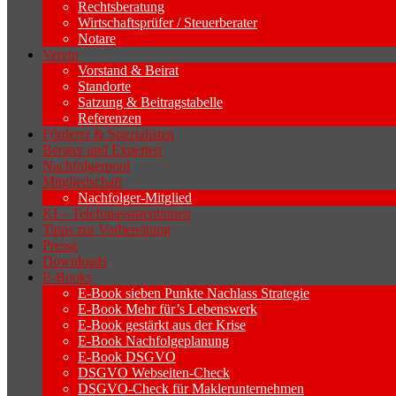
Rechtsberatung
Wirtschaftsprüfer / Steuerberater
Notare
Verein
Vorstand & Beirat
Standorte
Satzung & Beitragstabelle
Referenzen
Förderer & Spezialisten
Berater und Experten
Nachfolgerpool
Mitgliedschaft
Nachfolger-Mitglied
KI – Telefonassistentinnen
Tipps zur Vorbereitung
Presse
Downloads
E-Books
E-Book sieben Punkte Nachlass Strategie
E-Book Mehr für’s Lebenswerk
E-Book gestärkt aus der Krise
E-Book Nachfolgeplanung
E-Book DSGVO
DSGVO Webseiten-Check
DSGVO-Check für Maklerunternehmen