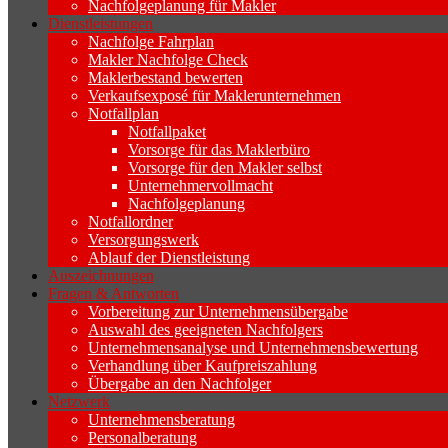
Nachfolgeplanung für Makler
Dienstleistungen
Nachfolge Fahrplan
Makler Nachfolge Check
Maklerbestand bewerten
Verkaufsexposé für Maklerunternehmen
Notfallplan
Notfallpaket
Vorsorge für das Maklerbüro
Vorsorge für den Makler selbst
Unternehmervollmacht
Nachfolgeplanung
Notfallordner
Versorgungswerk
Ablauf der Dienstleistung
Auszeichnungen
Fragen & Antworten
Vorbereitung zur Unternehmensübergabe
Auswahl des geeigneten Nachfolgers
Unternehmensanalyse und Unternehmensbewertung
Verhandlung über Kaufpreiszahlung
Übergabe an den Nachfolger
Netzwerk
Unternehmensberatung
Personalberatung