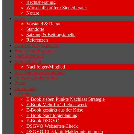
Rechtsberatung
Wirtschaftsprüfer / Steuerberater
Notare
Verein
Vorstand & Beirat
Standorte
Satzung & Beitragstabelle
Referenzen
Förderer & Spezialisten
Berater und Experten
Nachfolgerpool
Mitgliedschaft
Nachfolger-Mitglied
KI – Telefonassistentinnen
Tipps zur Vorbereitung
Presse
Downloads
E-Books
E-Book sieben Punkte Nachlass Strategie
E-Book Mehr für’s Lebenswerk
E-Book gestärkt aus der Krise
E-Book Nachfolgeplanung
E-Book DSGVO
DSGVO Webseiten-Check
DSGVO-Check für Maklerunternehmen