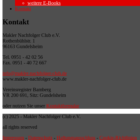
weitere E-Books
Kontakt
Kontakt
Makler Nachfolger Club e.V.
Rothenbühlstr. 1
96163 Gundelsheim
Tel. 0951 - 42 02 56
Fax. 0951 - 40 72 667
info@makler-nachfolger-club.de
www.makler-nachfolger-club.de
Vereinsregister Bamberg
VR 200 691, Sitz: Gundelsheim
oder nutzen Sie unser
Kontaktformular
(c) 2025 - Makler Nachfolger Club e.V.
all rights reserved
Impressum
-
Datenschutz
-
Haftungsausschluss
-
Cookie-Richtlinien