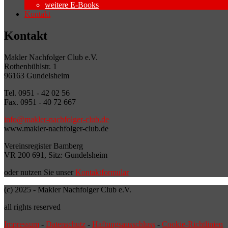
weitere E-Books
Kontakt
Kontakt
Makler Nachfolger Club e.V.
Rothenbühlstr. 1
96163 Gundelsheim
Tel. 0951 - 42 02 56
Fax. 0951 - 40 72 667
info@makler-nachfolger-club.de
www.makler-nachfolger-club.de
Vereinsregister Bamberg
VR 200 691, Sitz: Gundelsheim
oder nutzen Sie unser
Kontaktformular
(c) 2025 - Makler Nachfolger Club e.V.
all rights reserved
Impressum
-
Datenschutz
-
Haftungsausschluss
-
Cookie-Richtlinien