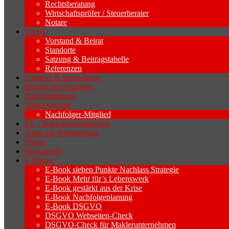
Rechtsberatung
Wirtschaftsprüfer / Steuerberater
Notare
Verein
Vorstand & Beirat
Standorte
Satzung & Beitragstabelle
Referenzen
Förderer & Spezialisten
Berater und Experten
Nachfolgerpool
Mitgliedschaft
Nachfolger-Mitglied
KI – Telefonassistentinnen
Tipps zur Vorbereitung
Presse
Downloads
E-Books
E-Book sieben Punkte Nachlass Strategie
E-Book Mehr für’s Lebenswerk
E-Book gestärkt aus der Krise
E-Book Nachfolgeplanung
E-Book DSGVO
DSGVO Webseiten-Check
DSGVO-Check für Maklerunternehmen