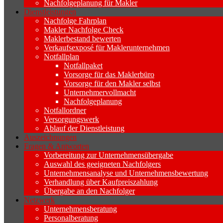
Nachfolgeplanung für Makler
Dienstleistungen
Nachfolge Fahrplan
Makler Nachfolge Check
Maklerbestand bewerten
Verkaufsexposé für Maklerunternehmen
Notfallplan
Notfallpaket
Vorsorge für das Maklerbüro
Vorsorge für den Makler selbst
Unternehmervollmacht
Nachfolgeplanung
Notfallordner
Versorgungswerk
Ablauf der Dienstleistung
Auszeichnungen
Fragen & Antworten
Vorbereitung zur Unternehmensübergabe
Auswahl des geeigneten Nachfolgers
Unternehmensanalyse und Unternehmensbewertung
Verhandlung über Kaufpreiszahlung
Übergabe an den Nachfolger
Netzwerk
Unternehmensberatung
Personalberatung