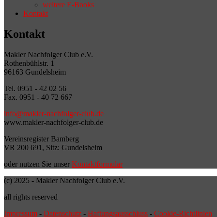
weitere E-Books
Kontakt
Kontakt
Makler Nachfolger Club e.V.
Rothenbühlstr. 1
96163 Gundelsheim
Tel. 0951 - 42 02 56
Fax. 0951 - 40 72 667
info@makler-nachfolger-club.de
www.makler-nachfolger-club.de
Vereinsregister Bamberg
VR 200 691, Sitz: Gundelsheim
oder nutzen Sie unser
Kontaktformular
(c) 2025 - Makler Nachfolger Club e.V.
all rights reserved
Impressum
-
Datenschutz
-
Haftungsausschluss
-
Cookie-Richtlinien