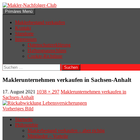
Zum
Inhalt
Suchen
Primäres Menü
springen
Makler-Nachfolger-Club
Maklerbestand verkaufen
Kontakt
Standorte
Impressum
Datenschutzerklärung
Haftungsausschluss
Cookie-Richtlinie
Suchen
nach:
Maklerunternehmen verkaufen in Sachsen-Anhalt
17. August 2021
1038 × 297
Maklerunternehmen verkaufen in
Sachsen-Anhalt
Vorheriges Bild
Startseite
Philosophie
Wenn sich der Makler oder Inhaber
Maklerbestand verkaufen – aber richtig
zurückziehen möchte, aber keinen
Mitglieder – Vorteile