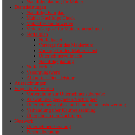
Nachfolgeplanung für Makler
geeigneten Nachfolger findet, droht nicht
Dienstleistungen
selten die Geschäftsaufgabe.
Nachfolge Fahrplan
Makler Nachfolge Check
Maklerbestand bewerten
Verkaufsexposé für Maklerunternehmen
Notfallplan
Notfallpaket
Vorsorge für das Maklerbüro
Vorsorge für den Makler selbst
Unternehmervollmacht
Nachfolgeplanung
Notfallordner
Versorgungswerk
Ablauf der Dienstleistung
Auszeichnungen
Fragen & Antworten
Vorbereitung zur Unternehmensübergabe
Auswahl des geeigneten Nachfolgers
Unternehmensanalyse und Unternehmensbewertung
Verhandlung über Kaufpreiszahlung
Übergabe an den Nachfolger
Netzwerk
Unternehmensberatung
Personalberatung