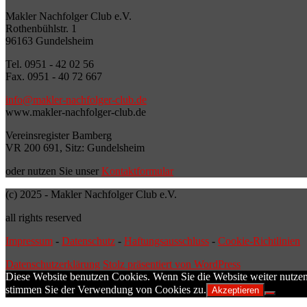
Makler Nachfolger Club e.V.
Rothenbühlstr. 1
96163 Gundelsheim
Tel. 0951 - 42 02 56
Fax. 0951 - 40 72 667
info@makler-nachfolger-club.de
www.makler-nachfolger-club.de
Vereinsregister Bamberg
VR 200 691, Sitz: Gundelsheim
oder nutzen Sie unser
Kontaktformular
(c) 2025 - Makler Nachfolger Club e.V.
all rights reserved
Impressum
-
Datenschutz
-
Haftungsausschluss
-
Cookie-Richtlinien
Datenschutzerklärung
Stolz präsentiert von WordPress
Diese Website benutzen Cookies. Wenn Sie die Website weiter nutzen
stimmen Sie der Verwendung von Cookies zu.
Akzeptieren