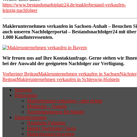
https://www.bestandsmarktplatz24.de/maklerbestand-verkaufen-
leipzig-nachfolger
Maklerunternehmen verkaufen in Sachsen-Anhalt – Besuchen Si
auch unseren Nachfolgerportal – Bestandsnachfolger24 mit über
1.000 Kaufinteressenten.
Wir freuen uns auf Ihre Kontaktanfrage. Gerne stehen wir Ihne
bei der Auswahl der geeigneten Nachfolger zur Verfügung.
Beitragsnavigation
Vorheriger Beitrag
Maklerunternehmen verkaufen in Sachsen
Nächster
Beitrag
Maklerunternehmen verkaufen in Schleswig-Holstein
Startseite
Philosophie
Wenn sich der Makler oder Inhaber
Maklerbestand verkaufen – aber richtig
zurückziehen möchte, aber keinen
Mitglieder – Vorteile
Nachfolgeplanung für Makler
geeigneten Nachfolger findet, droht nicht
Dienstleistungen
selten die Geschäftsaufgabe.
Nachfolge Fahrplan
Makler Nachfolge Check
Maklerbestand bewerten