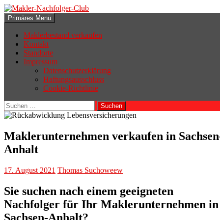
Zum
Inhalt
Suchen
Primäres Menü
springen
Makler-Nachfolger-Club
Maklerbestand verkaufen
Kontakt
Standorte
Impressum
Datenschutzerklärung
Haftungsausschluss
Cookie-Richtlinie
Suchen
nach:
Maklerunternehmen verkaufen in Sachsen
Anhalt
17. August 2021
Thomas Suchoweew
Sie suchen nach einem geeigneten
Nachfolger für Ihr Maklerunternehmen in
Sachsen-Anhalt?