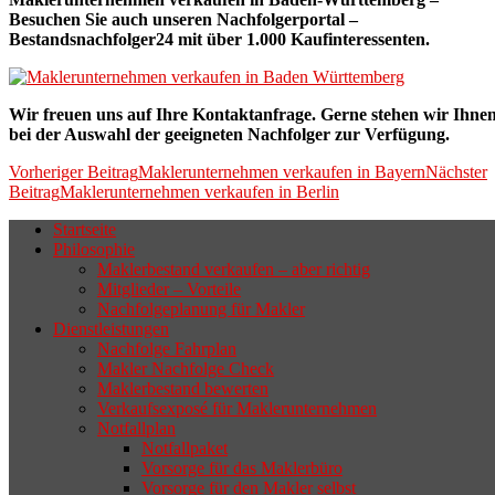
Besuchen Sie auch unseren Nachfolgerportal –
Bestandsnachfolger24 mit über 1.000 Kaufinteressenten.
Wir freuen uns auf Ihre Kontaktanfrage. Gerne stehen wir Ihne
bei der Auswahl der geeigneten Nachfolger zur Verfügung.
Beitragsnavigation
Vorheriger Beitrag
Maklerunternehmen verkaufen in Bayern
Nächster
Beitrag
Maklerunternehmen verkaufen in Berlin
Startseite
Philosophie
Wenn sich der Makler oder Inhaber
Maklerbestand verkaufen – aber richtig
zurückziehen möchte, aber keinen
Mitglieder – Vorteile
Nachfolgeplanung für Makler
geeigneten Nachfolger findet, droht nicht
Dienstleistungen
selten die Geschäftsaufgabe.
Nachfolge Fahrplan
Makler Nachfolge Check
Maklerbestand bewerten
Verkaufsexposé für Maklerunternehmen
Notfallplan
Notfallpaket
Vorsorge für das Maklerbüro
Vorsorge für den Makler selbst