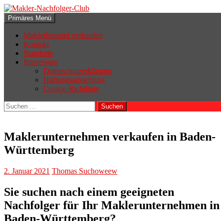
Zum
Inhalt
Suchen
Primäres Menü
springen
Makler-Nachfolger-Club
Maklerbestand verkaufen
Kontakt
Standorte
Impressum
Datenschutzerklärung
Haftungsausschluss
Cookie-Richtlinie
Suchen
nach:
Maklerunternehmen verkaufen in Baden-
Württemberg
2. Januar 2021
Thomas Suchoweew
Sie suchen nach einem geeigneten
Nachfolger für Ihr Maklerunternehmen in
Baden-Württemberg?