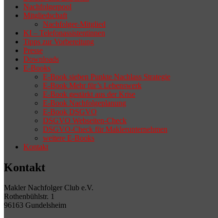
Nachfolgerpool
Mitgliedschaft
Nachfolger-Mitglied
KI – Telefonassistentinnen
Tipps zur Vorbereitung
Presse
Downloads
E-Books
E-Book sieben Punkte Nachlass Strategie
E-Book Mehr für’s Lebenswerk
E-Book gestärkt aus der Krise
E-Book Nachfolgeplanung
E-Book DSGVO
DSGVO Webseiten-Check
DSGVO-Check für Maklerunternehmen
weitere E-Books
Kontakt
Kontakt
Makler Nachfolger Club e.V.
Rothenbühlstr. 1
96163 Gundelsheim