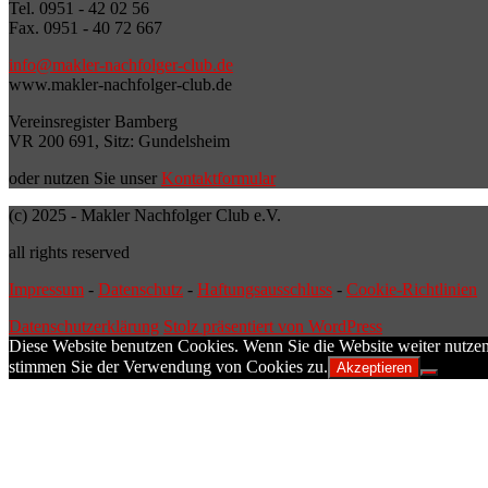
Tel. 0951 - 42 02 56
Fax. 0951 - 40 72 667
info@makler-nachfolger-club.de
www.makler-nachfolger-club.de
Vereinsregister Bamberg
VR 200 691, Sitz: Gundelsheim
oder nutzen Sie unser
Kontaktformular
(c) 2025 - Makler Nachfolger Club e.V.
all rights reserved
Impressum
-
Datenschutz
-
Haftungsausschluss
-
Cookie-Richtlinien
Datenschutzerklärung
Stolz präsentiert von WordPress
Diese Website benutzen Cookies. Wenn Sie die Website weiter nutzen
stimmen Sie der Verwendung von Cookies zu.
Akzeptieren