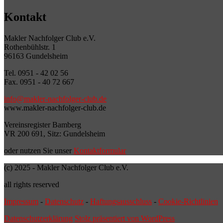
Kontakt
Makler Nachfolger Club e.V.
Rothenbühlstr. 1
96163 Gundelsheim
Tel. 0951 - 42 02 56
Fax. 0951 - 40 72 667
info@makler-nachfolger-club.de
www.makler-nachfolger-club.de
Vereinsregister Bamberg
VR 200 691, Sitz: Gundelsheim
oder nutzen Sie unser
Kontaktformular
(c) 2025 - Makler Nachfolger Club e.V.
all rights reserved
Impressum
-
Datenschutz
-
Haftungsausschluss
-
Cookie-Richtlinien
Datenschutzerklärung
Stolz präsentiert von WordPress