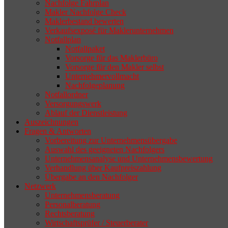
selten die Geschäftsaufgabe.
Nachfolge Fahrplan
Makler Nachfolge Check
Maklerbestand bewerten
Verkaufsexposé für Maklerunternehmen
Notfallplan
Notfallpaket
Vorsorge für das Maklerbüro
Vorsorge für den Makler selbst
Unternehmervollmacht
Nachfolgeplanung
Notfallordner
Versorgungswerk
Ablauf der Dienstleistung
Auszeichnungen
Fragen & Antworten
Vorbereitung zur Unternehmensübergabe
Auswahl des geeigneten Nachfolgers
Unternehmensanalyse und Unternehmensbewertung
Verhandlung über Kaufpreiszahlung
Übergabe an den Nachfolger
Netzwerk
Unternehmensberatung
Personalberatung
Rechtsberatung
Wirtschaftsprüfer / Steuerberater