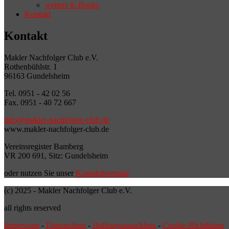
weitere E-Books
Kontakt
Kontakt
Makler Nachfolger Club e.V.
Rothenbühlstr. 1
96163 Gundelsheim
Tel. 0951 - 42 02 56
Fax. 0951 - 40 72 667
info@makler-nachfolger-club.de
www.makler-nachfolger-club.de
Vereinsregister Bamberg
VR 200 691, Sitz: Gundelsheim
oder nutzen Sie unser
Kontaktformular
(c) 2025 - Makler Nachfolger Club e.V.
all rights reserved
Impressum
-
Datenschutz
-
Haftungsausschluss
-
Cookie-Richtlinien