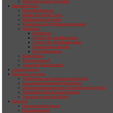
Nachfolgeplanung für Makler
geeigneten Nachfolger findet, droht nicht
Dienstleistungen
selten die Geschäftsaufgabe.
Nachfolge Fahrplan
Makler Nachfolge Check
Maklerbestand bewerten
Verkaufsexposé für Maklerunternehmen
Notfallplan
Notfallpaket
Vorsorge für das Maklerbüro
Vorsorge für den Makler selbst
Unternehmervollmacht
Nachfolgeplanung
Notfallordner
Versorgungswerk
Ablauf der Dienstleistung
Auszeichnungen
Fragen & Antworten
Vorbereitung zur Unternehmensübergabe
Auswahl des geeigneten Nachfolgers
Unternehmensanalyse und Unternehmensbewertung
Verhandlung über Kaufpreiszahlung
Übergabe an den Nachfolger
Netzwerk
Unternehmensberatung
Personalberatung