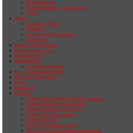
Rechtsberatung
Wirtschaftsprüfer / Steuerberater
Notare
Verein
Vorstand & Beirat
Standorte
Satzung & Beitragstabelle
Referenzen
Förderer & Spezialisten
Berater und Experten
Nachfolgerpool
Mitgliedschaft
Nachfolger-Mitglied
KI – Telefonassistentinnen
Tipps zur Vorbereitung
Presse
Downloads
E-Books
E-Book sieben Punkte Nachlass Strategie
E-Book Mehr für’s Lebenswerk
E-Book gestärkt aus der Krise
E-Book Nachfolgeplanung
E-Book DSGVO
DSGVO Webseiten-Check
DSGVO-Check für Maklerunternehmen