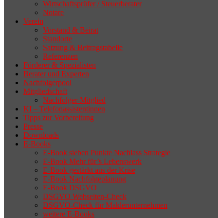
Wirtschaftsprüfer / Steuerberater
Notare
Verein
Vorstand & Beirat
Standorte
Satzung & Beitragstabelle
Referenzen
Förderer & Spezialisten
Berater und Experten
Nachfolgerpool
Mitgliedschaft
Nachfolger-Mitglied
KI – Telefonassistentinnen
Tipps zur Vorbereitung
Presse
Downloads
E-Books
E-Book sieben Punkte Nachlass Strategie
E-Book Mehr für’s Lebenswerk
E-Book gestärkt aus der Krise
E-Book Nachfolgeplanung
E-Book DSGVO
DSGVO Webseiten-Check
DSGVO-Check für Maklerunternehmen
weitere E-Books