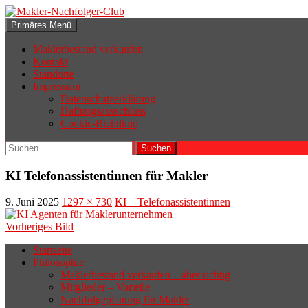
Zum
Inhalt
Suchen
Primäres Menü
springen
Makler-Nachfolger-Club
Maklerbestand verkaufen
Kontakt
Standorte
Impressum
Datenschutzerklärung
Haftungsausschluss
Cookie-Richtlinie
Suchen
nach:
KI Telefonassistentinnen für Makler
9. Juni 2025
1297 × 730
KI – Telefonassistentinnen
Vorheriges Bild
Startseite
Philosophie
Wenn sich der Makler oder Inhaber
Maklerbestand verkaufen – aber richtig
zurückziehen möchte, aber keinen
Mitglieder – Vorteile
Nachfolgeplanung für Makler
geeigneten Nachfolger findet, droht nicht