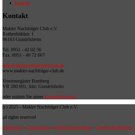
Kontakt
Kontakt
Makler Nachfolger Club e.V.
Rothenbühlstr. 1
96163 Gundelsheim
Tel. 0951 - 42 02 56
Fax. 0951 - 40 72 667
info@makler-nachfolger-club.de
www.makler-nachfolger-club.de
Vereinsregister Bamberg
VR 200 691, Sitz: Gundelsheim
oder nutzen Sie unser
Kontaktformular
(c) 2025 - Makler Nachfolger Club e.V.
all rights reserved
Impressum
-
Datenschutz
-
Haftungsausschluss
-
Cookie-Richtlinien