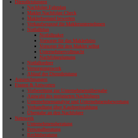
Dienstleistungen
selten die Geschäftsaufgabe.
Nachfolge Fahrplan
Makler Nachfolge Check
Maklerbestand bewerten
Verkaufsexposé für Maklerunternehmen
Notfallplan
Notfallpaket
Vorsorge für das Maklerbüro
Vorsorge für den Makler selbst
Unternehmervollmacht
Nachfolgeplanung
Notfallordner
Versorgungswerk
Ablauf der Dienstleistung
Auszeichnungen
Fragen & Antworten
Vorbereitung zur Unternehmensübergabe
Auswahl des geeigneten Nachfolgers
Unternehmensanalyse und Unternehmensbewertung
Verhandlung über Kaufpreiszahlung
Übergabe an den Nachfolger
Netzwerk
Unternehmensberatung
Personalberatung
Rechtsberatung