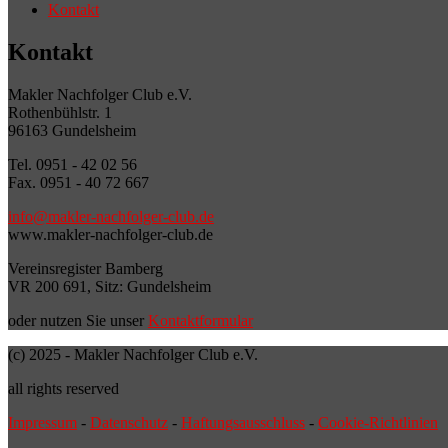
Kontakt
Kontakt
Makler Nachfolger Club e.V.
Rothenbühlstr. 1
96163 Gundelsheim
Tel. 0951 - 42 02 56
Fax. 0951 - 40 72 667
info@makler-nachfolger-club.de
www.makler-nachfolger-club.de
Vereinsregister Bamberg
VR 200 691, Sitz: Gundelsheim
oder nutzen Sie unser
Kontaktformular
(c) 2025 - Makler Nachfolger Club e.V.
all rights reserved
Impressum
-
Datenschutz
-
Haftungsausschluss
-
Cookie-Richtlinien