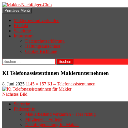
Zum
Inhalt
Suchen
Primäres Menü
springen
Makler-Nachfolger-Club
Maklerbestand verkaufen
Kontakt
Standorte
Impressum
Datenschutzerklärung
Haftungsausschluss
Cookie-Richtlinie
Suchen
nach:
KI Telefonassistentinnen Maklerunternehmen
8. Juni 2025
1145 × 157
KI – Telefonassistentinnen
Nächstes Bild
Startseite
Philosophie
Wenn sich der Makler oder Inhaber
Maklerbestand verkaufen – aber richtig
zurückziehen möchte, aber keinen
Mitglieder – Vorteile
Nachfolgeplanung für Makler
geeigneten Nachfolger findet, droht nicht