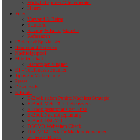
Wirtschaftsprüfer / Steuerberater
Notare
Verein
Vorstand & Beirat
Standorte
Satzung & Beitragstabelle
Referenzen
Förderer & Spezialisten
Berater und Experten
Nachfolgerpool
Mitgliedschaft
Nachfolger-Mitglied
KI – Telefonassistentinnen
Tipps zur Vorbereitung
Presse
Downloads
E-Books
E-Book sieben Punkte Nachlass Strategie
E-Book Mehr für’s Lebenswerk
E-Book gestärkt aus der Krise
E-Book Nachfolgeplanung
E-Book DSGVO
DSGVO Webseiten-Check
DSGVO-Check für Maklerunternehmen
weitere E-Books