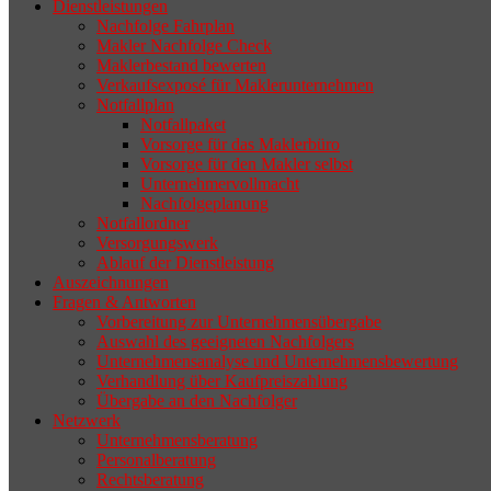
Dienstleistungen
selten die Geschäftsaufgabe.
Nachfolge Fahrplan
Makler Nachfolge Check
Maklerbestand bewerten
Verkaufsexposé für Maklerunternehmen
Notfallplan
Notfallpaket
Vorsorge für das Maklerbüro
Vorsorge für den Makler selbst
Unternehmervollmacht
Nachfolgeplanung
Notfallordner
Versorgungswerk
Ablauf der Dienstleistung
Auszeichnungen
Fragen & Antworten
Vorbereitung zur Unternehmensübergabe
Auswahl des geeigneten Nachfolgers
Unternehmensanalyse und Unternehmensbewertung
Verhandlung über Kaufpreiszahlung
Übergabe an den Nachfolger
Netzwerk
Unternehmensberatung
Personalberatung
Rechtsberatung