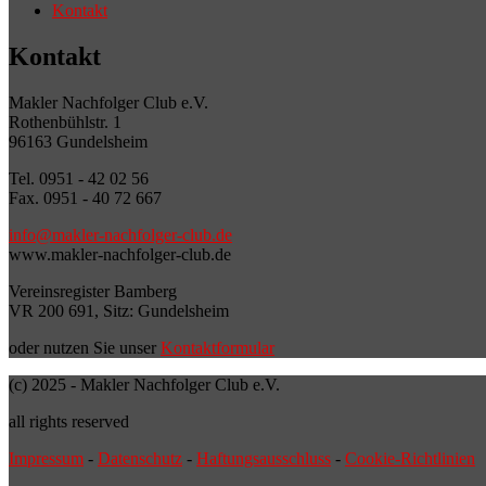
Kontakt
Kontakt
Makler Nachfolger Club e.V.
Rothenbühlstr. 1
96163 Gundelsheim
Tel. 0951 - 42 02 56
Fax. 0951 - 40 72 667
info@makler-nachfolger-club.de
www.makler-nachfolger-club.de
Vereinsregister Bamberg
VR 200 691, Sitz: Gundelsheim
oder nutzen Sie unser
Kontaktformular
(c) 2025 - Makler Nachfolger Club e.V.
all rights reserved
Impressum
-
Datenschutz
-
Haftungsausschluss
-
Cookie-Richtlinien