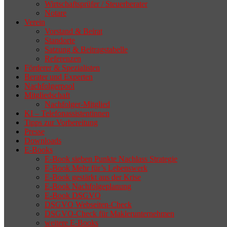
Wirtschaftsprüfer / Steuerberater
Notare
Verein
Vorstand & Beirat
Standorte
Satzung & Beitragstabelle
Referenzen
Förderer & Spezialisten
Berater und Experten
Nachfolgerpool
Mitgliedschaft
Nachfolger-Mitglied
KI – Telefonassistentinnen
Tipps zur Vorbereitung
Presse
Downloads
E-Books
E-Book sieben Punkte Nachlass Strategie
E-Book Mehr für’s Lebenswerk
E-Book gestärkt aus der Krise
E-Book Nachfolgeplanung
E-Book DSGVO
DSGVO Webseiten-Check
DSGVO-Check für Maklerunternehmen
weitere E-Books