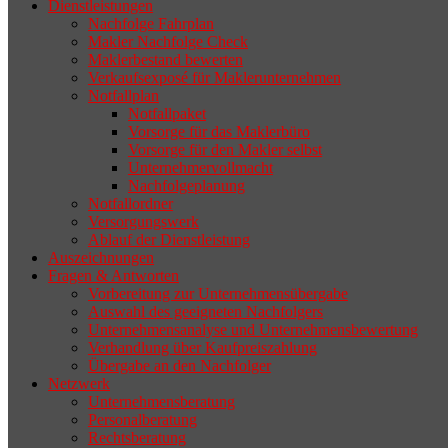
Dienstleistungen
selten die Geschäftsaufgabe.
Nachfolge Fahrplan
Makler Nachfolge Check
Maklerbestand bewerten
Verkaufsexposé für Maklerunternehmen
Notfallplan
Notfallpaket
Vorsorge für das Maklerbüro
Vorsorge für den Makler selbst
Unternehmervollmacht
Nachfolgeplanung
Notfallordner
Versorgungswerk
Ablauf der Dienstleistung
Auszeichnungen
Fragen & Antworten
Vorbereitung zur Unternehmensübergabe
Auswahl des geeigneten Nachfolgers
Unternehmensanalyse und Unternehmensbewertung
Verhandlung über Kaufpreiszahlung
Übergabe an den Nachfolger
Netzwerk
Unternehmensberatung
Personalberatung
Rechtsberatung