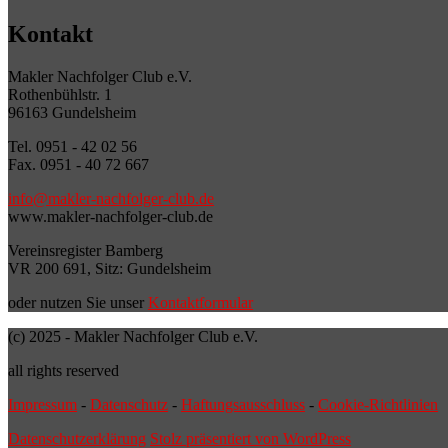
Kontakt
Makler Nachfolger Club e.V.
Rothenbühlstr. 1
96163 Gundelsheim
Tel. 0951 - 42 02 56
Fax. 0951 - 40 72 667
info@makler-nachfolger-club.de
www.makler-nachfolger-club.de
Vereinsregister Bamberg
VR 200 691, Sitz: Gundelsheim
oder nutzen Sie unser
Kontaktformular
(c) 2025 - Makler Nachfolger Club e.V.
all rights reserved
Impressum
-
Datenschutz
-
Haftungsausschluss
-
Cookie-Richtlinien
Datenschutzerklärung
Stolz präsentiert von WordPress