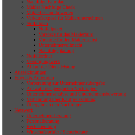
selten die Geschäftsaufgabe.
Nachfolge Fahrplan
Makler Nachfolge Check
Maklerbestand bewerten
Verkaufsexposé für Maklerunternehmen
Notfallplan
Notfallpaket
Vorsorge für das Maklerbüro
Vorsorge für den Makler selbst
Unternehmervollmacht
Nachfolgeplanung
Notfallordner
Versorgungswerk
Ablauf der Dienstleistung
Auszeichnungen
Fragen & Antworten
Vorbereitung zur Unternehmensübergabe
Auswahl des geeigneten Nachfolgers
Unternehmensanalyse und Unternehmensbewertung
Verhandlung über Kaufpreiszahlung
Übergabe an den Nachfolger
Netzwerk
Unternehmensberatung
Personalberatung
Rechtsberatung
Wirtschaftsprüfer / Steuerberater