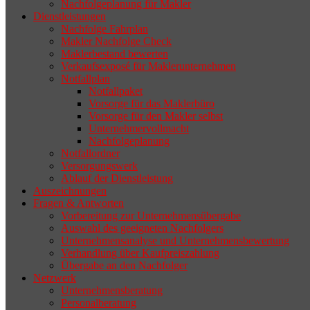
Nachfolgeplanung für Makler
geeigneten Nachfolger findet, droht nicht
Dienstleistungen
selten die Geschäftsaufgabe.
Nachfolge Fahrplan
Makler Nachfolge Check
Maklerbestand bewerten
Verkaufsexposé für Maklerunternehmen
Notfallplan
Notfallpaket
Vorsorge für das Maklerbüro
Vorsorge für den Makler selbst
Unternehmervollmacht
Nachfolgeplanung
Notfallordner
Versorgungswerk
Ablauf der Dienstleistung
Auszeichnungen
Fragen & Antworten
Vorbereitung zur Unternehmensübergabe
Auswahl des geeigneten Nachfolgers
Unternehmensanalyse und Unternehmensbewertung
Verhandlung über Kaufpreiszahlung
Übergabe an den Nachfolger
Netzwerk
Unternehmensberatung
Personalberatung