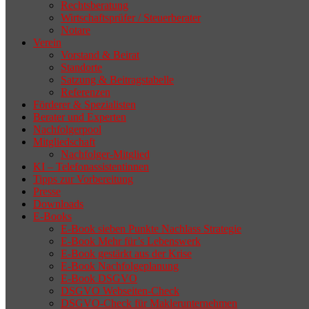
Rechtsberatung
Wirtschaftsprüfer / Steuerberater
Notare
Verein
Vorstand & Beirat
Standorte
Satzung & Beitragstabelle
Referenzen
Förderer & Spezialisten
Berater und Experten
Nachfolgerpool
Mitgliedschaft
Nachfolger-Mitglied
KI – Telefonassistentinnen
Tipps zur Vorbereitung
Presse
Downloads
E-Books
E-Book sieben Punkte Nachlass Strategie
E-Book Mehr für’s Lebenswerk
E-Book gestärkt aus der Krise
E-Book Nachfolgeplanung
E-Book DSGVO
DSGVO Webseiten-Check
DSGVO-Check für Maklerunternehmen