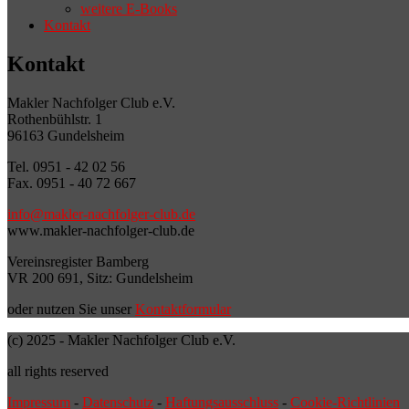
weitere E-Books
Kontakt
Kontakt
Makler Nachfolger Club e.V.
Rothenbühlstr. 1
96163 Gundelsheim
Tel. 0951 - 42 02 56
Fax. 0951 - 40 72 667
info@makler-nachfolger-club.de
www.makler-nachfolger-club.de
Vereinsregister Bamberg
VR 200 691, Sitz: Gundelsheim
oder nutzen Sie unser
Kontaktformular
(c) 2025 - Makler Nachfolger Club e.V.
all rights reserved
Impressum
-
Datenschutz
-
Haftungsausschluss
-
Cookie-Richtlinien