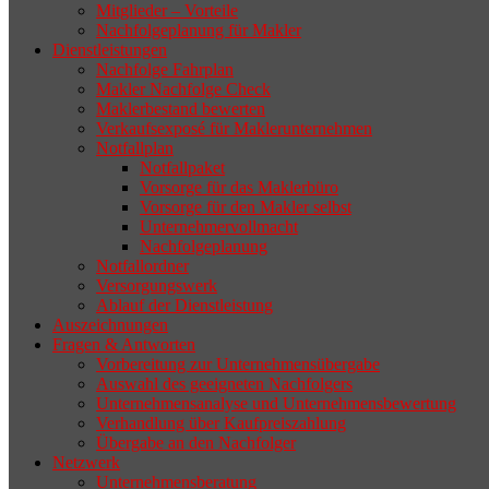
zurückziehen möchte, aber keinen
Mitglieder – Vorteile
Nachfolgeplanung für Makler
geeigneten Nachfolger findet, droht nicht
Dienstleistungen
selten die Geschäftsaufgabe.
Nachfolge Fahrplan
Makler Nachfolge Check
Maklerbestand bewerten
Verkaufsexposé für Maklerunternehmen
Notfallplan
Notfallpaket
Vorsorge für das Maklerbüro
Vorsorge für den Makler selbst
Unternehmervollmacht
Nachfolgeplanung
Notfallordner
Versorgungswerk
Ablauf der Dienstleistung
Auszeichnungen
Fragen & Antworten
Vorbereitung zur Unternehmensübergabe
Auswahl des geeigneten Nachfolgers
Unternehmensanalyse und Unternehmensbewertung
Verhandlung über Kaufpreiszahlung
Übergabe an den Nachfolger
Netzwerk
Unternehmensberatung