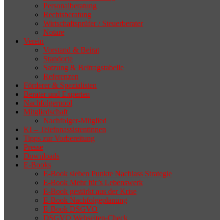
Personalberatung
Rechtsberatung
Wirtschaftsprüfer / Steuerberater
Notare
Verein
Vorstand & Beirat
Standorte
Satzung & Beitragstabelle
Referenzen
Förderer & Spezialisten
Berater und Experten
Nachfolgerpool
Mitgliedschaft
Nachfolger-Mitglied
KI – Telefonassistentinnen
Tipps zur Vorbereitung
Presse
Downloads
E-Books
E-Book sieben Punkte Nachlass Strategie
E-Book Mehr für’s Lebenswerk
E-Book gestärkt aus der Krise
E-Book Nachfolgeplanung
E-Book DSGVO
DSGVO Webseiten-Check