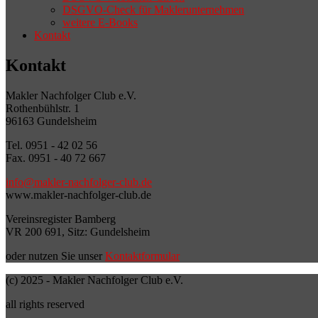
DSGVO-Check für Maklerunternehmen
weitere E-Books
Kontakt
Kontakt
Makler Nachfolger Club e.V.
Rothenbühlstr. 1
96163 Gundelsheim
Tel. 0951 - 42 02 56
Fax. 0951 - 40 72 667
info@makler-nachfolger-club.de
www.makler-nachfolger-club.de
Vereinsregister Bamberg
VR 200 691, Sitz: Gundelsheim
oder nutzen Sie unser
Kontaktformular
(c) 2025 - Makler Nachfolger Club e.V.
all rights reserved