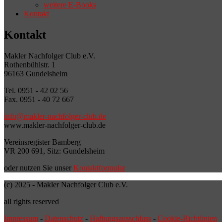
weitere E-Books
Kontakt
Kontakt
Makler Nachfolger Club e.V.
Rothenbühlstr. 1
96163 Gundelsheim
Tel. 0951 - 42 02 56
Fax. 0951 - 40 72 667
info@makler-nachfolger-club.de
www.makler-nachfolger-club.de
Vereinsregister Bamberg
VR 200 691, Sitz: Gundelsheim
oder nutzen Sie unser
Kontaktformular
(c) 2025 - Makler Nachfolger Club e.V.
all rights reserved
Impressum
-
Datenschutz
-
Haftungsausschluss
-
Cookie-Richtlinien