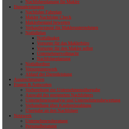
Nachfolgeplanung für Makler
geeigneten Nachfolger findet, droht nicht
Dienstleistungen
selten die Geschäftsaufgabe.
Nachfolge Fahrplan
Makler Nachfolge Check
Maklerbestand bewerten
Verkaufsexposé für Maklerunternehmen
Notfallplan
Notfallpaket
Vorsorge für das Maklerbüro
Vorsorge für den Makler selbst
Unternehmervollmacht
Nachfolgeplanung
Notfallordner
Versorgungswerk
Ablauf der Dienstleistung
Auszeichnungen
Fragen & Antworten
Vorbereitung zur Unternehmensübergabe
Auswahl des geeigneten Nachfolgers
Unternehmensanalyse und Unternehmensbewertung
Verhandlung über Kaufpreiszahlung
Übergabe an den Nachfolger
Netzwerk
Unternehmensberatung
Personalberatung