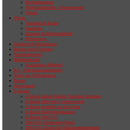
Rechtsberatung
Wirtschaftsprüfer / Steuerberater
Notare
Verein
Vorstand & Beirat
Standorte
Satzung & Beitragstabelle
Referenzen
Förderer & Spezialisten
Berater und Experten
Nachfolgerpool
Mitgliedschaft
Nachfolger-Mitglied
KI – Telefonassistentinnen
Tipps zur Vorbereitung
Presse
Downloads
E-Books
E-Book sieben Punkte Nachlass Strategie
E-Book Mehr für’s Lebenswerk
E-Book gestärkt aus der Krise
E-Book Nachfolgeplanung
E-Book DSGVO
DSGVO Webseiten-Check
DSGVO-Check für Maklerunternehmen