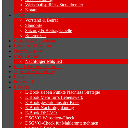
Wirtschaftsprüfer / Steuerberater
Notare
Verein
Vorstand & Beirat
Standorte
Satzung & Beitragstabelle
Referenzen
Förderer & Spezialisten
Berater und Experten
Nachfolgerpool
Mitgliedschaft
Nachfolger-Mitglied
KI – Telefonassistentinnen
Tipps zur Vorbereitung
Presse
Downloads
E-Books
E-Book sieben Punkte Nachlass Strategie
E-Book Mehr für’s Lebenswerk
E-Book gestärkt aus der Krise
E-Book Nachfolgeplanung
E-Book DSGVO
DSGVO Webseiten-Check
DSGVO-Check für Maklerunternehmen