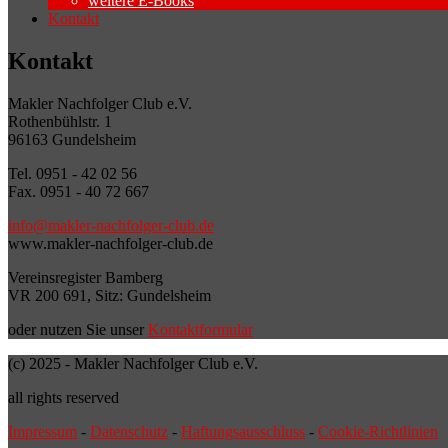
weitere E-Books
Kontakt
Kontakt
Makler Nachfolger Club e.V.
Rothenbühlstr. 1
96163 Gundelsheim
Tel. 0951 - 42 02 56
Fax. 0951 - 40 72 667
info@makler-nachfolger-club.de
www.makler-nachfolger-club.de
Vereinsregister Bamberg
VR 200 691, Sitz: Gundelsheim
oder nutzen Sie unser
Kontaktformular
(c) 2025 - Makler Nachfolger Club e.V.
all rights reserved
Impressum
-
Datenschutz
-
Haftungsausschluss
-
Cookie-Richtlinien