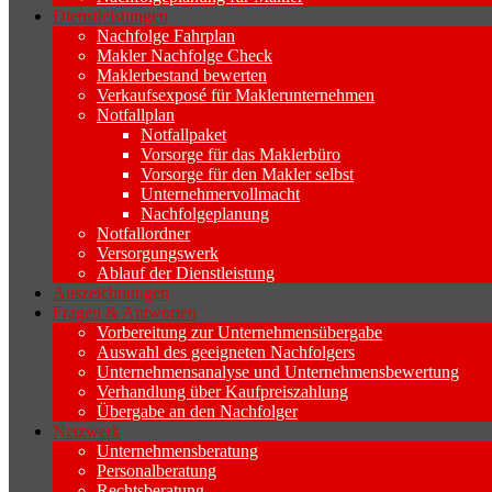
Dienstleistungen
Nachfolge Fahrplan
Makler Nachfolge Check
Maklerbestand bewerten
Verkaufsexposé für Maklerunternehmen
Notfallplan
Notfallpaket
Vorsorge für das Maklerbüro
Vorsorge für den Makler selbst
Unternehmervollmacht
Nachfolgeplanung
Notfallordner
Versorgungswerk
Ablauf der Dienstleistung
Auszeichnungen
Fragen & Antworten
Vorbereitung zur Unternehmensübergabe
Auswahl des geeigneten Nachfolgers
Unternehmensanalyse und Unternehmensbewertung
Verhandlung über Kaufpreiszahlung
Übergabe an den Nachfolger
Netzwerk
Unternehmensberatung
Personalberatung
Rechtsberatung