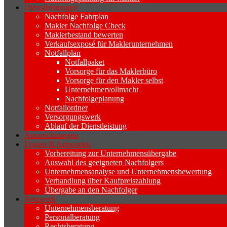
Dienstleistungen
Nachfolge Fahrplan
Makler Nachfolge Check
Maklerbestand bewerten
Verkaufsexposé für Maklerunternehmen
Notfallplan
Notfallpaket
Vorsorge für das Maklerbüro
Vorsorge für den Makler selbst
Unternehmervollmacht
Nachfolgeplanung
Notfallordner
Versorgungswerk
Ablauf der Dienstleistung
Auszeichnungen
Fragen & Antworten
Vorbereitung zur Unternehmensübergabe
Auswahl des geeigneten Nachfolgers
Unternehmensanalyse und Unternehmensbewertung
Verhandlung über Kaufpreiszahlung
Übergabe an den Nachfolger
Netzwerk
Unternehmensberatung
Personalberatung
Rechtsberatung