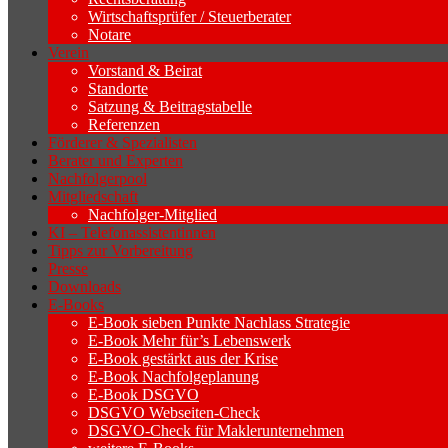
Wirtschaftsprüfer / Steuerberater
Notare
Verein
Vorstand & Beirat
Standorte
Satzung & Beitragstabelle
Referenzen
Förderer & Spezialisten
Berater und Experten
Nachfolgerpool
Mitgliedschaft
Nachfolger-Mitglied
KI – Telefonassistentinnen
Tipps zur Vorbereitung
Presse
Downloads
E-Books
E-Book sieben Punkte Nachlass Strategie
E-Book Mehr für’s Lebenswerk
E-Book gestärkt aus der Krise
E-Book Nachfolgeplanung
E-Book DSGVO
DSGVO Webseiten-Check
DSGVO-Check für Maklerunternehmen