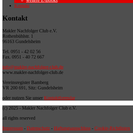
weitere E-Books
Kontakt
Kontakt
Makler Nachfolger Club e.V.
Rothenbühlstr. 1
96163 Gundelsheim
Tel. 0951 - 42 02 56
Fax. 0951 - 40 72 667
info@makler-nachfolger-club.de
www.makler-nachfolger-club.de
Vereinsregister Bamberg
VR 200 691, Sitz: Gundelsheim
oder nutzen Sie unser
Kontaktformular
(c) 2025 - Makler Nachfolger Club e.V.
all rights reserved
Impressum
-
Datenschutz
-
Haftungsausschluss
-
Cookie-Richtlinien