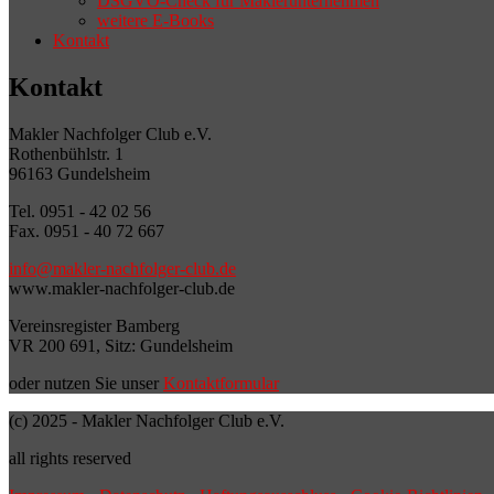
DSGVO-Check für Maklerunternehmen
weitere E-Books
Kontakt
Kontakt
Makler Nachfolger Club e.V.
Rothenbühlstr. 1
96163 Gundelsheim
Tel. 0951 - 42 02 56
Fax. 0951 - 40 72 667
info@makler-nachfolger-club.de
www.makler-nachfolger-club.de
Vereinsregister Bamberg
VR 200 691, Sitz: Gundelsheim
oder nutzen Sie unser
Kontaktformular
(c) 2025 - Makler Nachfolger Club e.V.
all rights reserved