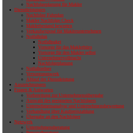
Nachfolgeplanung für Makler
geeigneten Nachfolger findet, droht nicht
Dienstleistungen
selten die Geschäftsaufgabe.
Nachfolge Fahrplan
Makler Nachfolge Check
Maklerbestand bewerten
Verkaufsexposé für Maklerunternehmen
Notfallplan
Notfallpaket
Vorsorge für das Maklerbüro
Vorsorge für den Makler selbst
Unternehmervollmacht
Nachfolgeplanung
Notfallordner
Versorgungswerk
Ablauf der Dienstleistung
Auszeichnungen
Fragen & Antworten
Vorbereitung zur Unternehmensübergabe
Auswahl des geeigneten Nachfolgers
Unternehmensanalyse und Unternehmensbewertung
Verhandlung über Kaufpreiszahlung
Übergabe an den Nachfolger
Netzwerk
Unternehmensberatung
Personalberatung