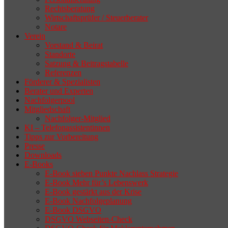
Rechtsberatung
Wirtschaftsprüfer / Steuerberater
Notare
Verein
Vorstand & Beirat
Standorte
Satzung & Beitragstabelle
Referenzen
Förderer & Spezialisten
Berater und Experten
Nachfolgerpool
Mitgliedschaft
Nachfolger-Mitglied
KI – Telefonassistentinnen
Tipps zur Vorbereitung
Presse
Downloads
E-Books
E-Book sieben Punkte Nachlass Strategie
E-Book Mehr für’s Lebenswerk
E-Book gestärkt aus der Krise
E-Book Nachfolgeplanung
E-Book DSGVO
DSGVO Webseiten-Check