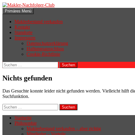
Zum
Inhalt
Suchen
Primäres Menü
springen
Makler-Nachfolger-Club
Maklerbestand verkaufen
Kontakt
Standorte
Impressum
Datenschutzerklärung
Haftungsausschluss
Cookie-Richtlinie
Suchen
nach:
Nichts gefunden
Das Gesuchte konnte leider nicht gefunden werden. Vielleicht hilft di
Suchfunktion.
Suchen
nach:
Startseite
Philosophie
Wenn sich der Makler oder Inhaber
Maklerbestand verkaufen – aber richtig
zurückziehen möchte, aber keinen
Mitglieder – Vorteile