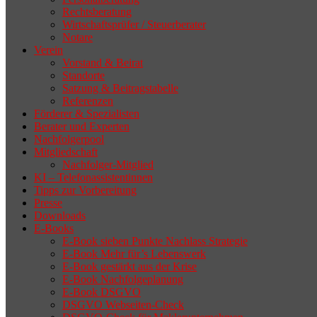
Rechtsberatung
Wirtschaftsprüfer / Steuerberater
Notare
Verein
Vorstand & Beirat
Standorte
Satzung & Beitragstabelle
Referenzen
Förderer & Spezialisten
Berater und Experten
Nachfolgerpool
Mitgliedschaft
Nachfolger-Mitglied
KI – Telefonassistentinnen
Tipps zur Vorbereitung
Presse
Downloads
E-Books
E-Book sieben Punkte Nachlass Strategie
E-Book Mehr für’s Lebenswerk
E-Book gestärkt aus der Krise
E-Book Nachfolgeplanung
E-Book DSGVO
DSGVO Webseiten-Check