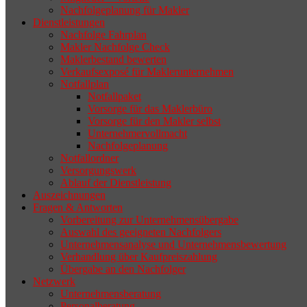
Nachfolgeplanung für Makler
geeigneten Nachfolger findet, droht nicht
Dienstleistungen
selten die Geschäftsaufgabe.
Nachfolge Fahrplan
Makler Nachfolge Check
Maklerbestand bewerten
Verkaufsexposé für Maklerunternehmen
Notfallplan
Notfallpaket
Vorsorge für das Maklerbüro
Vorsorge für den Makler selbst
Unternehmervollmacht
Nachfolgeplanung
Notfallordner
Versorgungswerk
Ablauf der Dienstleistung
Auszeichnungen
Fragen & Antworten
Vorbereitung zur Unternehmensübergabe
Auswahl des geeigneten Nachfolgers
Unternehmensanalyse und Unternehmensbewertung
Verhandlung über Kaufpreiszahlung
Übergabe an den Nachfolger
Netzwerk
Unternehmensberatung
Personalberatung