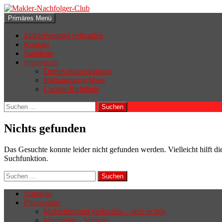
Zum
Inhalt
Suchen
Primäres Menü
springen
Makler-Nachfolger-Club
Maklerbestand verkaufen
Kontakt
Standorte
Impressum
Datenschutzerklärung
Haftungsausschluss
Cookie-Richtlinie
Suchen
nach:
Nichts gefunden
Das Gesuchte konnte leider nicht gefunden werden. Vielleicht hilft di
Suchfunktion.
Suchen
nach:
Startseite
Philosophie
Wenn sich der Makler oder Inhaber
Maklerbestand verkaufen – aber richtig
zurückziehen möchte, aber keinen
Mitglieder – Vorteile