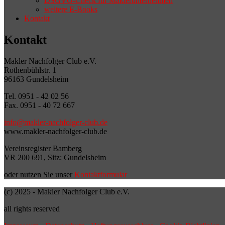
DSGVO-Check für Maklerunternehmen
weitere E-Books
Kontakt
Kontakt
Makler Nachfolger Club e.V.
Rothenbühlstr. 1
96163 Gundelsheim
Tel. 0951 - 42 02 56
Fax. 0951 - 40 72 667
info@makler-nachfolger-club.de
www.makler-nachfolger-club.de
Vereinsregister Bamberg
VR 200 691, Sitz: Gundelsheim
oder nutzen Sie unser
Kontaktformular
(c) 2025 - Makler Nachfolger Club e.V.
all rights reserved