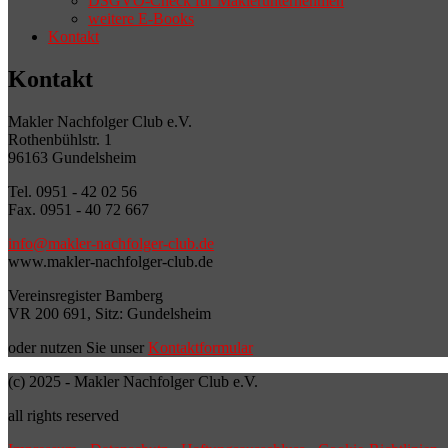
DSGVO-Check für Maklerunternehmen
weitere E-Books
Kontakt
Kontakt
Makler Nachfolger Club e.V.
Rothenbühlstr. 1
96163 Gundelsheim
Tel. 0951 - 42 02 56
Fax. 0951 - 40 72 667
info@makler-nachfolger-club.de
www.makler-nachfolger-club.de
Vereinsregister Bamberg
VR 200 691, Sitz: Gundelsheim
oder nutzen Sie unser
Kontaktformular
(c) 2025 - Makler Nachfolger Club e.V.
all rights reserved