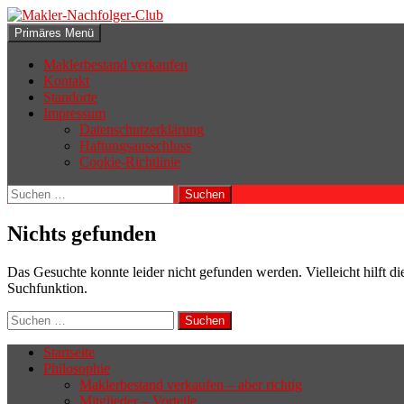
Zum
Inhalt
Suchen
Primäres Menü
springen
Makler-Nachfolger-Club
Maklerbestand verkaufen
Kontakt
Standorte
Impressum
Datenschutzerklärung
Haftungsausschluss
Cookie-Richtlinie
Suchen
nach:
Nichts gefunden
Das Gesuchte konnte leider nicht gefunden werden. Vielleicht hilft di
Suchfunktion.
Suchen
nach:
Startseite
Philosophie
Wenn sich der Makler oder Inhaber
Maklerbestand verkaufen – aber richtig
zurückziehen möchte, aber keinen
Mitglieder – Vorteile