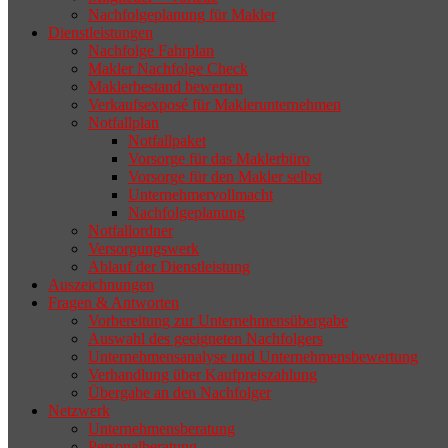
Nachfolgeplanung für Makler
geeigneten Nachfolger findet, droht nicht
Dienstleistungen
selten die Geschäftsaufgabe.
Nachfolge Fahrplan
Makler Nachfolge Check
Maklerbestand bewerten
Verkaufsexposé für Maklerunternehmen
Notfallplan
Notfallpaket
Vorsorge für das Maklerbüro
Vorsorge für den Makler selbst
Unternehmervollmacht
Nachfolgeplanung
Notfallordner
Versorgungswerk
Ablauf der Dienstleistung
Auszeichnungen
Fragen & Antworten
Vorbereitung zur Unternehmensübergabe
Auswahl des geeigneten Nachfolgers
Unternehmensanalyse und Unternehmensbewertung
Verhandlung über Kaufpreiszahlung
Übergabe an den Nachfolger
Netzwerk
Unternehmensberatung
Personalberatung