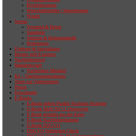
Rechtsberatung
Wirtschaftsprüfer / Steuerberater
Notare
Verein
Vorstand & Beirat
Standorte
Satzung & Beitragstabelle
Referenzen
Förderer & Spezialisten
Berater und Experten
Nachfolgerpool
Mitgliedschaft
Nachfolger-Mitglied
KI – Telefonassistentinnen
Tipps zur Vorbereitung
Presse
Downloads
E-Books
E-Book sieben Punkte Nachlass Strategie
E-Book Mehr für’s Lebenswerk
E-Book gestärkt aus der Krise
E-Book Nachfolgeplanung
E-Book DSGVO
DSGVO Webseiten-Check