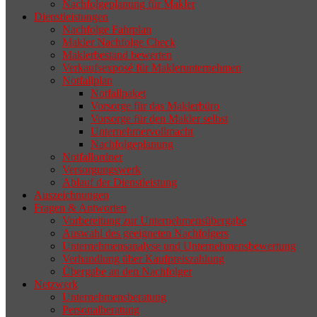
Nachfolgeplanung für Makler
geeigneten Nachfolger findet, droht nicht
Dienstleistungen
selten die Geschäftsaufgabe.
Nachfolge Fahrplan
Makler Nachfolge Check
Maklerbestand bewerten
Verkaufsexposé für Maklerunternehmen
Notfallplan
Notfallpaket
Vorsorge für das Maklerbüro
Vorsorge für den Makler selbst
Unternehmervollmacht
Nachfolgeplanung
Notfallordner
Versorgungswerk
Ablauf der Dienstleistung
Auszeichnungen
Fragen & Antworten
Vorbereitung zur Unternehmensübergabe
Auswahl des geeigneten Nachfolgers
Unternehmensanalyse und Unternehmensbewertung
Verhandlung über Kaufpreiszahlung
Übergabe an den Nachfolger
Netzwerk
Unternehmensberatung
Personalberatung