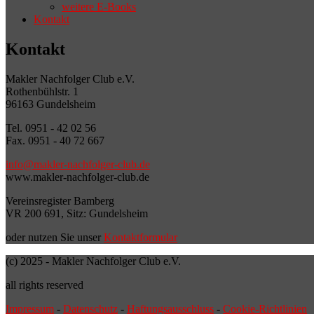
weitere E-Books
Kontakt
Kontakt
Makler Nachfolger Club e.V.
Rothenbühlstr. 1
96163 Gundelsheim
Tel. 0951 - 42 02 56
Fax. 0951 - 40 72 667
info@makler-nachfolger-club.de
www.makler-nachfolger-club.de
Vereinsregister Bamberg
VR 200 691, Sitz: Gundelsheim
oder nutzen Sie unser
Kontaktformular
(c) 2025 - Makler Nachfolger Club e.V.
all rights reserved
Impressum
-
Datenschutz
-
Haftungsausschluss
-
Cookie-Richtlinien