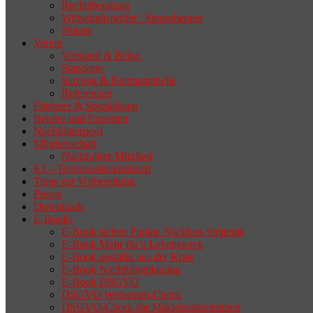
Rechtsberatung
Wirtschaftsprüfer / Steuerberater
Notare
Verein
Vorstand & Beirat
Standorte
Satzung & Beitragstabelle
Referenzen
Förderer & Spezialisten
Berater und Experten
Nachfolgerpool
Mitgliedschaft
Nachfolger-Mitglied
KI – Telefonassistentinnen
Tipps zur Vorbereitung
Presse
Downloads
E-Books
E-Book sieben Punkte Nachlass Strategie
E-Book Mehr für’s Lebenswerk
E-Book gestärkt aus der Krise
E-Book Nachfolgeplanung
E-Book DSGVO
DSGVO Webseiten-Check
DSGVO-Check für Maklerunternehmen