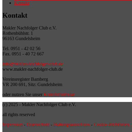
Kontakt
Kontakt
Makler Nachfolger Club e.V.
Rothenbühlstr. 1
96163 Gundelsheim
Tel. 0951 - 42 02 56
Fax. 0951 - 40 72 667
info@makler-nachfolger-club.de
www.makler-nachfolger-club.de
Vereinsregister Bamberg
VR 200 691, Sitz: Gundelsheim
oder nutzen Sie unser
Kontaktformular
(c) 2025 - Makler Nachfolger Club e.V.
all rights reserved
Impressum
-
Datenschutz
-
Haftungsausschluss
-
Cookie-Richtlinien