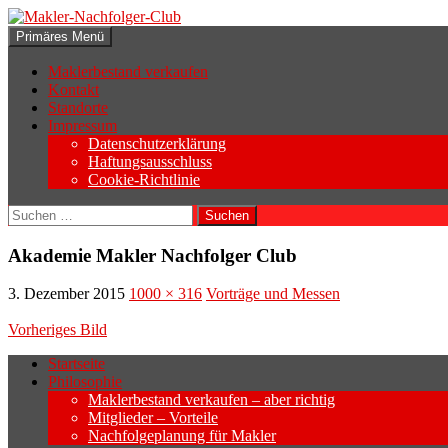
Zum
Inhalt
Suchen
Primäres Menü
springen
Makler-Nachfolger-Club
Maklerbestand verkaufen
Kontakt
Standorte
Impressum
Datenschutzerklärung
Haftungsausschluss
Cookie-Richtlinie
Suchen
nach:
Akademie Makler Nachfolger Club
3. Dezember 2015
1000 × 316
Vorträge und Messen
Vorheriges Bild
Startseite
Philosophie
Wenn sich der Makler oder Inhaber zurück
Maklerbestand verkaufen – aber richtig
Geschäftsaufgabe.
Mitglieder – Vorteile
Nachfolgeplanung für Makler