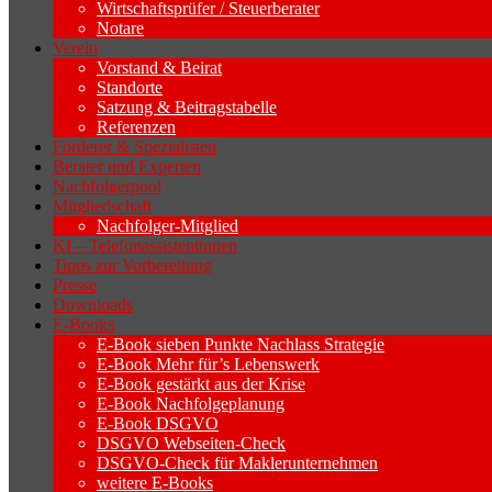
Wirtschaftsprüfer / Steuerberater
Notare
Verein
Vorstand & Beirat
Standorte
Satzung & Beitragstabelle
Referenzen
Förderer & Spezialisten
Berater und Experten
Nachfolgerpool
Mitgliedschaft
Nachfolger-Mitglied
KI – Telefonassistentinnen
Tipps zur Vorbereitung
Presse
Downloads
E-Books
E-Book sieben Punkte Nachlass Strategie
E-Book Mehr für’s Lebenswerk
E-Book gestärkt aus der Krise
E-Book Nachfolgeplanung
E-Book DSGVO
DSGVO Webseiten-Check
DSGVO-Check für Maklerunternehmen
weitere E-Books