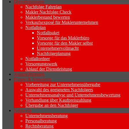
Dienstleistungen
Nachfolge Fahrplan
Makler Nachfolge Check
Maklerbestand bewerten
Verkaufsexposé für Maklerunternehmen
Notfallplan
Notfallpaket
Vorsorge für das Maklerbüro
Vorsorge für den Makler selbst
Unternehmervollmacht
Nachfolgeplanung
Notfallordner
Versorgungswerk
Ablauf der Dienstleistung
Auszeichnungen
Fragen & Antworten
Vorbereitung zur Unternehmensübergabe
Auswahl des geeigneten Nachfolgers
Unternehmensanalyse und Unternehmensbewertung
Verhandlung über Kaufpreiszahlung
Übergabe an den Nachfolger
Netzwerk
Unternehmensberatung
Personalberatung
Rechtsberatung