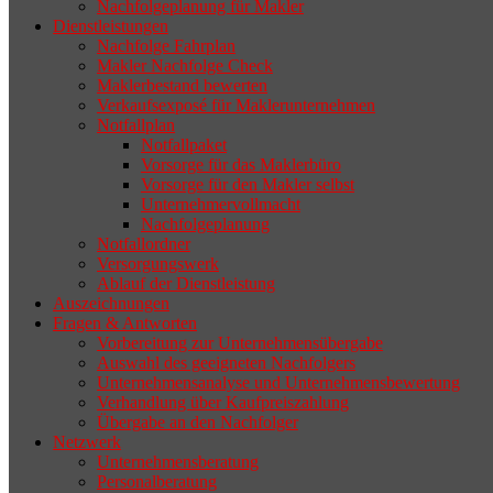
Nachfolgeplanung für Makler
geeigneten Nachfolger findet, droht nicht
Dienstleistungen
selten die Geschäftsaufgabe.
Nachfolge Fahrplan
Makler Nachfolge Check
Maklerbestand bewerten
Verkaufsexposé für Maklerunternehmen
Notfallplan
Notfallpaket
Vorsorge für das Maklerbüro
Vorsorge für den Makler selbst
Unternehmervollmacht
Nachfolgeplanung
Notfallordner
Versorgungswerk
Ablauf der Dienstleistung
Auszeichnungen
Fragen & Antworten
Vorbereitung zur Unternehmensübergabe
Auswahl des geeigneten Nachfolgers
Unternehmensanalyse und Unternehmensbewertung
Verhandlung über Kaufpreiszahlung
Übergabe an den Nachfolger
Netzwerk
Unternehmensberatung
Personalberatung