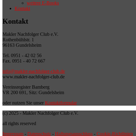
weitere E-Books
Kontakt
Kontakt
Makler Nachfolger Club e.V.
Rothenbühlstr. 1
96163 Gundelsheim
Tel. 0951 - 42 02 56
Fax. 0951 - 40 72 667
info@makler-nachfolger-club.de
www.makler-nachfolger-club.de
Vereinsregister Bamberg
VR 200 691, Sitz: Gundelsheim
oder nutzen Sie unser
Kontaktformular
(c) 2025 - Makler Nachfolger Club e.V.
all rights reserved
Impressum
-
Datenschutz
-
Haftungsausschluss
-
Cookie-Richtlinien