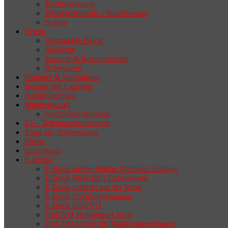
Rechtsberatung
Wirtschaftsprüfer / Steuerberater
Notare
Verein
Vorstand & Beirat
Standorte
Satzung & Beitragstabelle
Referenzen
Förderer & Spezialisten
Berater und Experten
Nachfolgerpool
Mitgliedschaft
Nachfolger-Mitglied
KI – Telefonassistentinnen
Tipps zur Vorbereitung
Presse
Downloads
E-Books
E-Book sieben Punkte Nachlass Strategie
E-Book Mehr für’s Lebenswerk
E-Book gestärkt aus der Krise
E-Book Nachfolgeplanung
E-Book DSGVO
DSGVO Webseiten-Check
DSGVO-Check für Maklerunternehmen