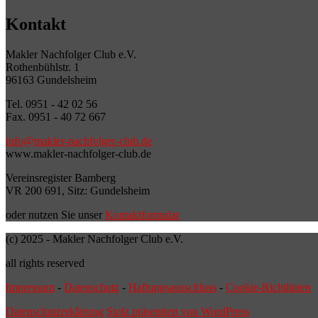
Kontakt
Makler Nachfolger Club e.V.
Rothenbühlstr. 1
96163 Gundelsheim
Tel. 0951 - 42 02 56
Fax. 0951 - 40 72 667
info@makler-nachfolger-club.de
www.makler-nachfolger-club.de
Vereinsregister Bamberg
VR 200 691, Sitz: Gundelsheim
oder nutzen Sie unser
Kontaktformular
(c) 2025 - Makler Nachfolger Club e.V.
all rights reserved
Impressum
-
Datenschutz
-
Haftungsausschluss
-
Cookie-Richtlinien
Datenschutzerklärung
Stolz präsentiert von WordPress