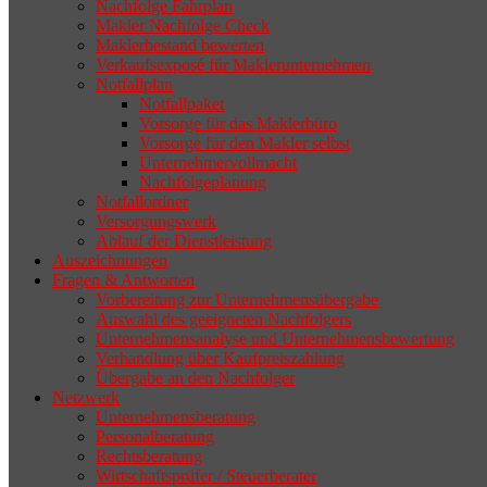
selten die Geschäftsaufgabe.
Nachfolge Fahrplan
Makler Nachfolge Check
Maklerbestand bewerten
Verkaufsexposé für Maklerunternehmen
Notfallplan
Notfallpaket
Vorsorge für das Maklerbüro
Vorsorge für den Makler selbst
Unternehmervollmacht
Nachfolgeplanung
Notfallordner
Versorgungswerk
Ablauf der Dienstleistung
Auszeichnungen
Fragen & Antworten
Vorbereitung zur Unternehmensübergabe
Auswahl des geeigneten Nachfolgers
Unternehmensanalyse und Unternehmensbewertung
Verhandlung über Kaufpreiszahlung
Übergabe an den Nachfolger
Netzwerk
Unternehmensberatung
Personalberatung
Rechtsberatung
Wirtschaftsprüfer / Steuerberater