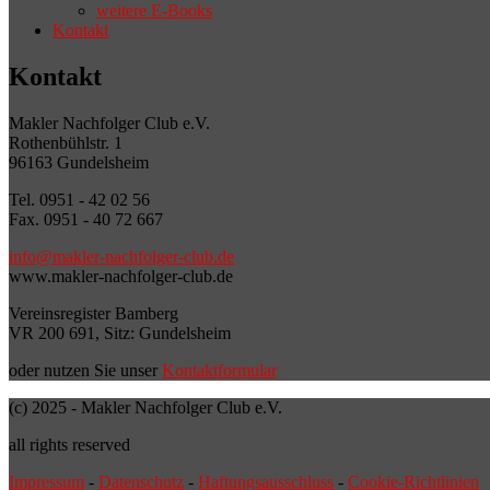
weitere E-Books
Kontakt
Kontakt
Makler Nachfolger Club e.V.
Rothenbühlstr. 1
96163 Gundelsheim
Tel. 0951 - 42 02 56
Fax. 0951 - 40 72 667
info@makler-nachfolger-club.de
www.makler-nachfolger-club.de
Vereinsregister Bamberg
VR 200 691, Sitz: Gundelsheim
oder nutzen Sie unser
Kontaktformular
(c) 2025 - Makler Nachfolger Club e.V.
all rights reserved
Impressum
-
Datenschutz
-
Haftungsausschluss
-
Cookie-Richtlinien