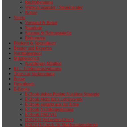
Rechtsberatung
Wirtschaftsprüfer / Steuerberater
Notare
Verein
Vorstand & Beirat
Standorte
Satzung & Beitragstabelle
Referenzen
Förderer & Spezialisten
Berater und Experten
Nachfolgerpool
Mitgliedschaft
Nachfolger-Mitglied
KI – Telefonassistentinnen
Tipps zur Vorbereitung
Presse
Downloads
E-Books
E-Book sieben Punkte Nachlass Strategie
E-Book Mehr für’s Lebenswerk
E-Book gestärkt aus der Krise
E-Book Nachfolgeplanung
E-Book DSGVO
DSGVO Webseiten-Check
DSGVO-Check für Maklerunternehmen