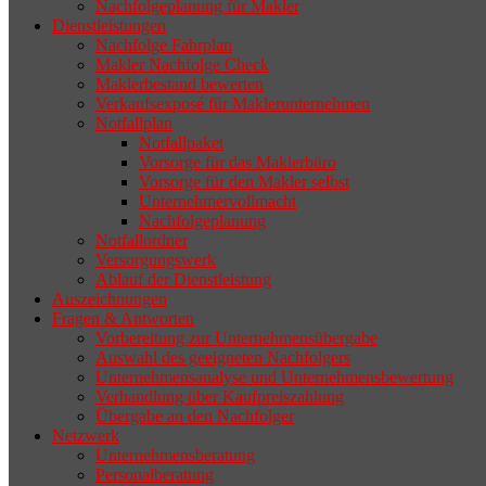
Nachfolgeplanung für Makler
geeigneten Nachfolger findet, droht nicht
Dienstleistungen
selten die Geschäftsaufgabe.
Nachfolge Fahrplan
Makler Nachfolge Check
Maklerbestand bewerten
Verkaufsexposé für Maklerunternehmen
Notfallplan
Notfallpaket
Vorsorge für das Maklerbüro
Vorsorge für den Makler selbst
Unternehmervollmacht
Nachfolgeplanung
Notfallordner
Versorgungswerk
Ablauf der Dienstleistung
Auszeichnungen
Fragen & Antworten
Vorbereitung zur Unternehmensübergabe
Auswahl des geeigneten Nachfolgers
Unternehmensanalyse und Unternehmensbewertung
Verhandlung über Kaufpreiszahlung
Übergabe an den Nachfolger
Netzwerk
Unternehmensberatung
Personalberatung