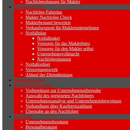
Nachfolgeplanung für Makler
Dienstleistungen
Nachfolge Fahrplan
Makler Nachfolge Check
Maklerbestand bewerten
Verkaufsexposé für Maklerunternehmen
Notfallplan
Notfallpaket
Vorsorge für das Maklerbüro
Vorsorge für den Makler selbst
Unternehmervollmacht
Nachfolgeplanung
Notfallordner
Versorgungswerk
Ablauf der Dienstleistung
Auszeichnungen
Fragen & Antworten
Vorbereitung zur Unternehmensübergabe
Auswahl des geeigneten Nachfolgers
Unternehmensanalyse und Unternehmensbewertung
Verhandlung über Kaufpreiszahlung
Übergabe an den Nachfolger
Netzwerk
Unternehmensberatung
Personalberatung