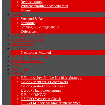
Rechtsberatung
Wirtschaftsprüfer / Steuerberater
Notare
Verein
Vorstand & Beirat
Standorte
Satzung & Beitragstabelle
Referenzen
Förderer & Spezialisten
Berater und Experten
Nachfolgerpool
Mitgliedschaft
Nachfolger-Mitglied
KI – Telefonassistentinnen
Tipps zur Vorbereitung
Presse
Downloads
E-Books
E-Book sieben Punkte Nachlass Strategie
E-Book Mehr für’s Lebenswerk
E-Book gestärkt aus der Krise
E-Book Nachfolgeplanung
E-Book DSGVO
DSGVO Webseiten-Check
DSGVO-Check für Maklerunternehmen