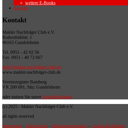
weitere E-Books
Kontakt
Kontakt
Makler Nachfolger Club e.V.
Rothenbühlstr. 1
96163 Gundelsheim
Tel. 0951 - 42 02 56
Fax. 0951 - 40 72 667
info@makler-nachfolger-club.de
www.makler-nachfolger-club.de
Vereinsregister Bamberg
VR 200 691, Sitz: Gundelsheim
oder nutzen Sie unser
Kontaktformular
(c) 2025 - Makler Nachfolger Club e.V.
all rights reserved
Impressum
-
Datenschutz
-
Haftungsausschluss
-
Cookie-Richtlinien