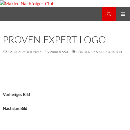
Zum
Inhalt
Suchen
Makler-Nachfolger-Club
springen
PRIMÄR
MENÜ
PROVEN EXPERT LOGO
12. DEZEMBER 2017
2000 × 550
FÖRDERER & SPEZIALISTEN
Vorheriges Bild
Nächstes Bild