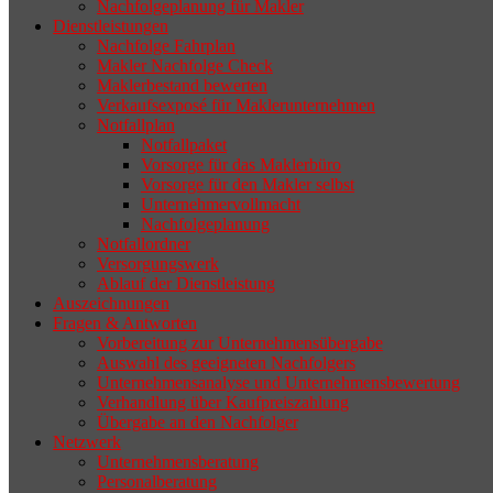
Nachfolgeplanung für Makler
geeigneten Nachfolger findet, droht nicht
Dienstleistungen
selten die Geschäftsaufgabe.
Nachfolge Fahrplan
Makler Nachfolge Check
Maklerbestand bewerten
Verkaufsexposé für Maklerunternehmen
Notfallplan
Notfallpaket
Vorsorge für das Maklerbüro
Vorsorge für den Makler selbst
Unternehmervollmacht
Nachfolgeplanung
Notfallordner
Versorgungswerk
Ablauf der Dienstleistung
Auszeichnungen
Fragen & Antworten
Vorbereitung zur Unternehmensübergabe
Auswahl des geeigneten Nachfolgers
Unternehmensanalyse und Unternehmensbewertung
Verhandlung über Kaufpreiszahlung
Übergabe an den Nachfolger
Netzwerk
Unternehmensberatung
Personalberatung