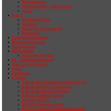
Rechtsberatung
Wirtschaftsprüfer / Steuerberater
Notare
Verein
Vorstand & Beirat
Standorte
Satzung & Beitragstabelle
Referenzen
Förderer & Spezialisten
Berater und Experten
Nachfolgerpool
Mitgliedschaft
Nachfolger-Mitglied
KI – Telefonassistentinnen
Tipps zur Vorbereitung
Presse
Downloads
E-Books
E-Book sieben Punkte Nachlass Strategie
E-Book Mehr für’s Lebenswerk
E-Book gestärkt aus der Krise
E-Book Nachfolgeplanung
E-Book DSGVO
DSGVO Webseiten-Check
DSGVO-Check für Maklerunternehmen