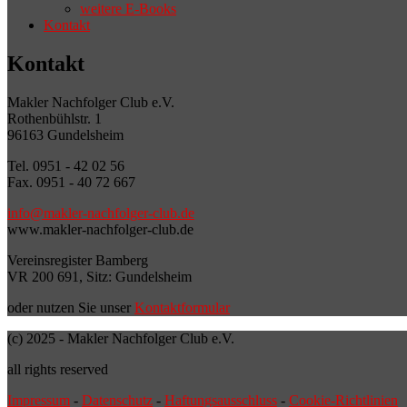
weitere E-Books
Kontakt
Kontakt
Makler Nachfolger Club e.V.
Rothenbühlstr. 1
96163 Gundelsheim
Tel. 0951 - 42 02 56
Fax. 0951 - 40 72 667
info@makler-nachfolger-club.de
www.makler-nachfolger-club.de
Vereinsregister Bamberg
VR 200 691, Sitz: Gundelsheim
oder nutzen Sie unser
Kontaktformular
(c) 2025 - Makler Nachfolger Club e.V.
all rights reserved
Impressum
-
Datenschutz
-
Haftungsausschluss
-
Cookie-Richtlinien