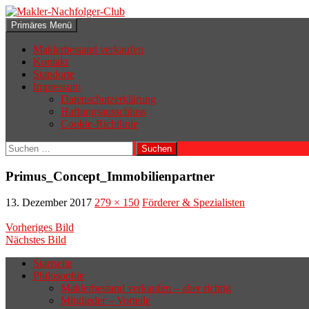
Zum
Inhalt
Suchen
Primäres Menü
springen
Makler-Nachfolger-Club
Maklerbestand verkaufen
Kontakt
Standorte
Impressum
Datenschutzerklärung
Haftungsausschluss
Cookie-Richtlinie
Suchen
nach:
Primus_Concept_Immobilienpartner
13. Dezember 2017
279 × 150
Förderer & Spezialisten
Vorheriges Bild
Nächstes Bild
Startseite
Philosophie
Wenn sich der Makler oder Inhaber
Maklerbestand verkaufen – aber richtig
zurückziehen möchte, aber keinen
Mitglieder – Vorteile