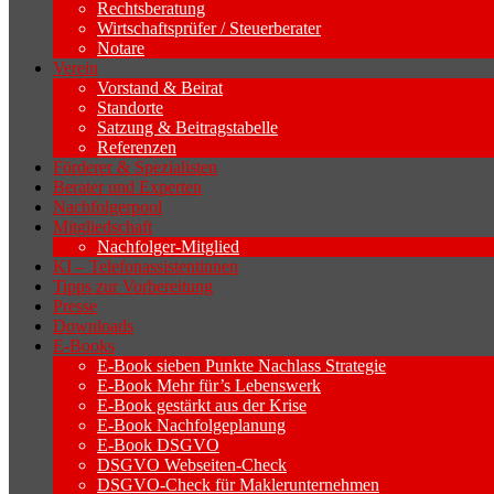
Rechtsberatung
Wirtschaftsprüfer / Steuerberater
Notare
Verein
Vorstand & Beirat
Standorte
Satzung & Beitragstabelle
Referenzen
Förderer & Spezialisten
Berater und Experten
Nachfolgerpool
Mitgliedschaft
Nachfolger-Mitglied
KI – Telefonassistentinnen
Tipps zur Vorbereitung
Presse
Downloads
E-Books
E-Book sieben Punkte Nachlass Strategie
E-Book Mehr für’s Lebenswerk
E-Book gestärkt aus der Krise
E-Book Nachfolgeplanung
E-Book DSGVO
DSGVO Webseiten-Check
DSGVO-Check für Maklerunternehmen