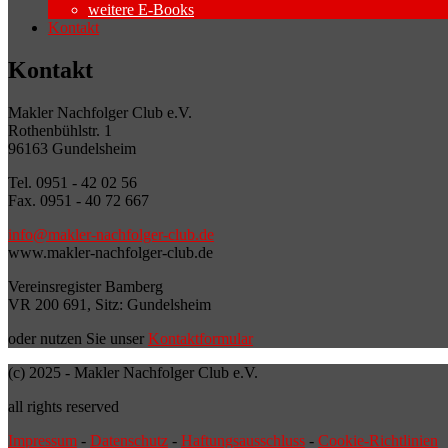
weitere E-Books
Kontakt
Kontakt
Makler Nachfolger Club e.V.
Rothenbühlstr. 1
96163 Gundelsheim
Tel. 0951 - 42 02 56
Fax. 0951 - 40 72 667
info@makler-nachfolger-club.de
www.makler-nachfolger-club.de
Vereinsregister Bamberg
VR 200 691, Sitz: Gundelsheim
oder nutzen Sie unser
Kontaktformular
(c) 2025 - Makler Nachfolger Club e.V.
all rights reserved
Impressum
-
Datenschutz
-
Haftungsausschluss
-
Cookie-Richtlinien