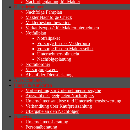
Nachfolgeplanung für Makler
Dienstleistungen
Nachfolge Fahrplan
Makler Nachfolge Check
Maklerbestand bewerten
Verkaufsexposé für Maklerunternehmen
Notfallplan
Notfallpaket
Vorsorge für das Maklerbüro
Vorsorge für den Makler selbst
Unternehmervollmacht
Nachfolgeplanung
Notfallordner
Versorgungswerk
Ablauf der Dienstleistung
Auszeichnungen
Fragen & Antworten
Vorbereitung zur Unternehmensübergabe
Auswahl des geeigneten Nachfolgers
Unternehmensanalyse und Unternehmensbewertung
Verhandlung über Kaufpreiszahlung
Übergabe an den Nachfolger
Netzwerk
Unternehmensberatung
Personalberatung