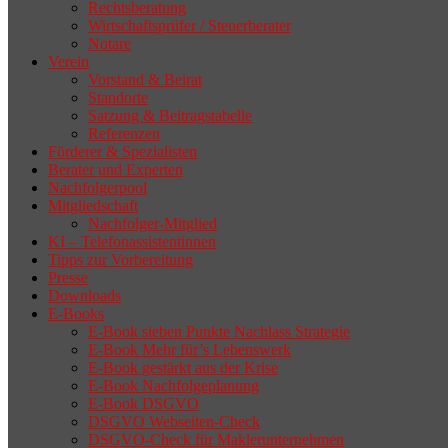
Rechtsberatung
Wirtschaftsprüfer / Steuerberater
Notare
Verein
Vorstand & Beirat
Standorte
Satzung & Beitragstabelle
Referenzen
Förderer & Spezialisten
Berater und Experten
Nachfolgerpool
Mitgliedschaft
Nachfolger-Mitglied
KI – Telefonassistentinnen
Tipps zur Vorbereitung
Presse
Downloads
E-Books
E-Book sieben Punkte Nachlass Strategie
E-Book Mehr für’s Lebenswerk
E-Book gestärkt aus der Krise
E-Book Nachfolgeplanung
E-Book DSGVO
DSGVO Webseiten-Check
DSGVO-Check für Maklerunternehmen