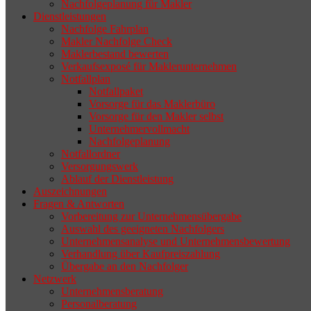
Nachfolgeplanung für Makler
geeigneten Nachfolger findet, droht nicht
Dienstleistungen
selten die Geschäftsaufgabe.
Nachfolge Fahrplan
Makler Nachfolge Check
Maklerbestand bewerten
Verkaufsexposé für Maklerunternehmen
Notfallplan
Notfallpaket
Vorsorge für das Maklerbüro
Vorsorge für den Makler selbst
Unternehmervollmacht
Nachfolgeplanung
Notfallordner
Versorgungswerk
Ablauf der Dienstleistung
Auszeichnungen
Fragen & Antworten
Vorbereitung zur Unternehmensübergabe
Auswahl des geeigneten Nachfolgers
Unternehmensanalyse und Unternehmensbewertung
Verhandlung über Kaufpreiszahlung
Übergabe an den Nachfolger
Netzwerk
Unternehmensberatung
Personalberatung