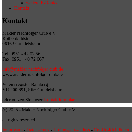
weitere E-Books
Kontakt
Kontakt
Makler Nachfolger Club e.V.
Rothenbühlstr. 1
96163 Gundelsheim
Tel. 0951 - 42 02 56
Fax. 0951 - 40 72 667
info@makler-nachfolger-club.de
www.makler-nachfolger-club.de
Vereinsregister Bamberg
VR 200 691, Sitz: Gundelsheim
oder nutzen Sie unser
Kontaktformular
(c) 2025 - Makler Nachfolger Club e.V.
all rights reserved
Impressum
-
Datenschutz
-
Haftungsausschluss
-
Cookie-Richtlinien