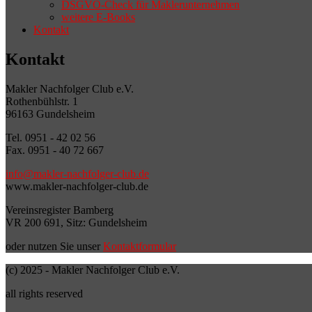
DSGVO-Check für Maklerunternehmen
weitere E-Books
Kontakt
Kontakt
Makler Nachfolger Club e.V.
Rothenbühlstr. 1
96163 Gundelsheim
Tel. 0951 - 42 02 56
Fax. 0951 - 40 72 667
info@makler-nachfolger-club.de
www.makler-nachfolger-club.de
Vereinsregister Bamberg
VR 200 691, Sitz: Gundelsheim
oder nutzen Sie unser
Kontaktformular
(c) 2025 - Makler Nachfolger Club e.V.
all rights reserved