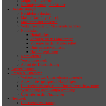
Mitglieder – Vorteile
Nachfolgeplanung für Makler
geeigneten Nachfolger findet, droht nicht
Dienstleistungen
selten die Geschäftsaufgabe.
Nachfolge Fahrplan
Makler Nachfolge Check
Maklerbestand bewerten
Verkaufsexposé für Maklerunternehmen
Notfallplan
Notfallpaket
Vorsorge für das Maklerbüro
Vorsorge für den Makler selbst
Unternehmervollmacht
Nachfolgeplanung
Notfallordner
Versorgungswerk
Ablauf der Dienstleistung
Auszeichnungen
Fragen & Antworten
Vorbereitung zur Unternehmensübergabe
Auswahl des geeigneten Nachfolgers
Unternehmensanalyse und Unternehmensbewertung
Verhandlung über Kaufpreiszahlung
Übergabe an den Nachfolger
Netzwerk
Unternehmensberatung