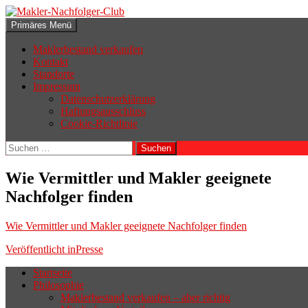
Zum
Inhalt
Suchen
Primäres Menü
springen
Makler-Nachfolger-Club
Maklerbestand verkaufen
Kontakt
Standorte
Impressum
Datenschutzerklärung
Haftungsausschluss
Cookie-Richtlinie
Suchen
nach:
Wie Vermittler und Makler geeignete
Nachfolger finden
Wie Vermittler und Makler geeignete Nachfolger finden
Beitragsnavigation
Veröffentlicht in
Presse
Startseite
Philosophie
Wenn sich der Makler oder Inhaber
Maklerbestand verkaufen – aber richtig
zurückziehen möchte, aber keinen