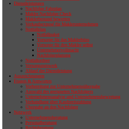
Dienstleistungen
selten die Geschäftsaufgabe.
Nachfolge Fahrplan
Makler Nachfolge Check
Maklerbestand bewerten
Verkaufsexposé für Maklerunternehmen
Notfallplan
Notfallpaket
Vorsorge für das Maklerbüro
Vorsorge für den Makler selbst
Unternehmervollmacht
Nachfolgeplanung
Notfallordner
Versorgungswerk
Ablauf der Dienstleistung
Auszeichnungen
Fragen & Antworten
Vorbereitung zur Unternehmensübergabe
Auswahl des geeigneten Nachfolgers
Unternehmensanalyse und Unternehmensbewertung
Verhandlung über Kaufpreiszahlung
Übergabe an den Nachfolger
Netzwerk
Unternehmensberatung
Personalberatung
Rechtsberatung