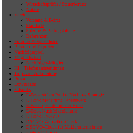
Wirtschaftsprüfer / Steuerberater
Notare
Verein
Vorstand & Beirat
Standorte
Satzung & Beitragstabelle
Referenzen
Förderer & Spezialisten
Berater und Experten
Nachfolgerpool
Mitgliedschaft
Nachfolger-Mitglied
KI – Telefonassistentinnen
Tipps zur Vorbereitung
Presse
Downloads
E-Books
E-Book sieben Punkte Nachlass Strategie
E-Book Mehr für’s Lebenswerk
E-Book gestärkt aus der Krise
E-Book Nachfolgeplanung
E-Book DSGVO
DSGVO Webseiten-Check
DSGVO-Check für Maklerunternehmen
weitere E-Books