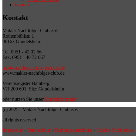
Kontakt
Kontakt
Makler Nachfolger Club e.V.
Rothenbühlstr. 1
96163 Gundelsheim
Tel. 0951 - 42 02 56
Fax. 0951 - 40 72 667
info@makler-nachfolger-club.de
www.makler-nachfolger-club.de
Vereinsregister Bamberg
VR 200 691, Sitz: Gundelsheim
oder nutzen Sie unser
Kontaktformular
(c) 2025 - Makler Nachfolger Club e.V.
all rights reserved
Impressum
-
Datenschutz
-
Haftungsausschluss
-
Cookie-Richtlinien