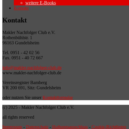
weitere E-Books
Kontakt
Kontakt
Makler Nachfolger Club e.V.
Rothenbühlstr. 1
96163 Gundelsheim
Tel. 0951 - 42 02 56
Fax. 0951 - 40 72 667
info@makler-nachfolger-club.de
www.makler-nachfolger-club.de
Vereinsregister Bamberg
VR 200 691, Sitz: Gundelsheim
oder nutzen Sie unser
Kontaktformular
(c) 2025 - Makler Nachfolger Club e.V.
all rights reserved
Impressum
-
Datenschutz
-
Haftungsausschluss
-
Cookie-Richtlinien