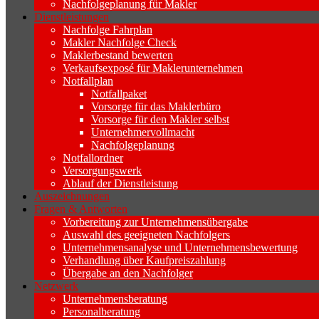
Nachfolgeplanung für Makler
Dienstleistungen
Nachfolge Fahrplan
Makler Nachfolge Check
Maklerbestand bewerten
Verkaufsexposé für Maklerunternehmen
Notfallplan
Notfallpaket
Vorsorge für das Maklerbüro
Vorsorge für den Makler selbst
Unternehmervollmacht
Nachfolgeplanung
Notfallordner
Versorgungswerk
Ablauf der Dienstleistung
Auszeichnungen
Fragen & Antworten
Vorbereitung zur Unternehmensübergabe
Auswahl des geeigneten Nachfolgers
Unternehmensanalyse und Unternehmensbewertung
Verhandlung über Kaufpreiszahlung
Übergabe an den Nachfolger
Netzwerk
Unternehmensberatung
Personalberatung