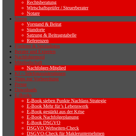
Rechtsberatung
Wirtschaftsprüfer / Steuerberater
Notare
Verein
Vorstand & Beirat
Standorte
Satzung & Beitragstabelle
Referenzen
Förderer & Spezialisten
Berater und Experten
Nachfolgerpool
Mitgliedschaft
Nachfolger-Mitglied
KI – Telefonassistentinnen
Tipps zur Vorbereitung
Presse
Downloads
E-Books
E-Book sieben Punkte Nachlass Strategie
E-Book Mehr für’s Lebenswerk
E-Book gestärkt aus der Krise
E-Book Nachfolgeplanung
E-Book DSGVO
DSGVO Webseiten-Check
DSGVO-Check für Maklerunternehmen