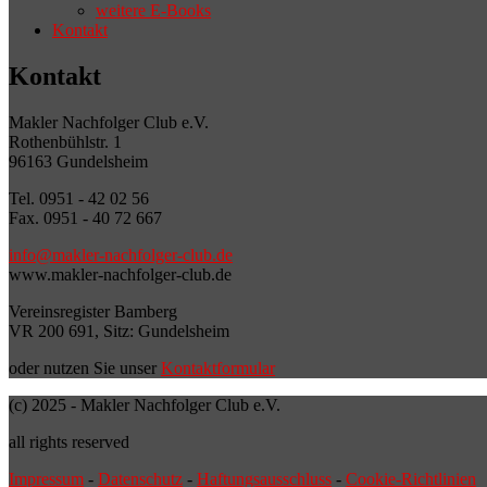
weitere E-Books
Kontakt
Kontakt
Makler Nachfolger Club e.V.
Rothenbühlstr. 1
96163 Gundelsheim
Tel. 0951 - 42 02 56
Fax. 0951 - 40 72 667
info@makler-nachfolger-club.de
www.makler-nachfolger-club.de
Vereinsregister Bamberg
VR 200 691, Sitz: Gundelsheim
oder nutzen Sie unser
Kontaktformular
(c) 2025 - Makler Nachfolger Club e.V.
all rights reserved
Impressum
-
Datenschutz
-
Haftungsausschluss
-
Cookie-Richtlinien