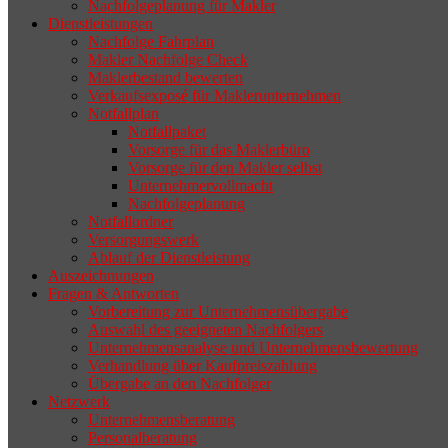
Nachfolgeplanung für Makler
geeigneten Nachfolger findet, droht nicht
Dienstleistungen
selten die Geschäftsaufgabe.
Nachfolge Fahrplan
Makler Nachfolge Check
Maklerbestand bewerten
Verkaufsexposé für Maklerunternehmen
Notfallplan
Notfallpaket
Vorsorge für das Maklerbüro
Vorsorge für den Makler selbst
Unternehmervollmacht
Nachfolgeplanung
Notfallordner
Versorgungswerk
Ablauf der Dienstleistung
Auszeichnungen
Fragen & Antworten
Vorbereitung zur Unternehmensübergabe
Auswahl des geeigneten Nachfolgers
Unternehmensanalyse und Unternehmensbewertung
Verhandlung über Kaufpreiszahlung
Übergabe an den Nachfolger
Netzwerk
Unternehmensberatung
Personalberatung