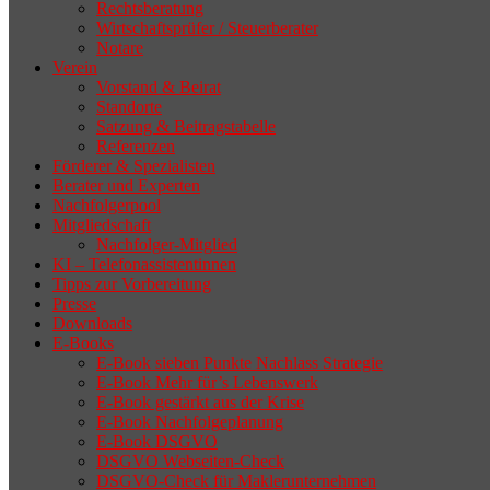
Rechtsberatung
Wirtschaftsprüfer / Steuerberater
Notare
Verein
Vorstand & Beirat
Standorte
Satzung & Beitragstabelle
Referenzen
Förderer & Spezialisten
Berater und Experten
Nachfolgerpool
Mitgliedschaft
Nachfolger-Mitglied
KI – Telefonassistentinnen
Tipps zur Vorbereitung
Presse
Downloads
E-Books
E-Book sieben Punkte Nachlass Strategie
E-Book Mehr für’s Lebenswerk
E-Book gestärkt aus der Krise
E-Book Nachfolgeplanung
E-Book DSGVO
DSGVO Webseiten-Check
DSGVO-Check für Maklerunternehmen