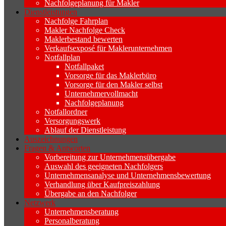
Nachfolgeplanung für Makler
Dienstleistungen
Nachfolge Fahrplan
Makler Nachfolge Check
Maklerbestand bewerten
Verkaufsexposé für Maklerunternehmen
Notfallplan
Notfallpaket
Vorsorge für das Maklerbüro
Vorsorge für den Makler selbst
Unternehmervollmacht
Nachfolgeplanung
Notfallordner
Versorgungswerk
Ablauf der Dienstleistung
Auszeichnungen
Fragen & Antworten
Vorbereitung zur Unternehmensübergabe
Auswahl des geeigneten Nachfolgers
Unternehmensanalyse und Unternehmensbewertung
Verhandlung über Kaufpreiszahlung
Übergabe an den Nachfolger
Netzwerk
Unternehmensberatung
Personalberatung