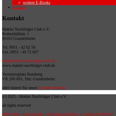
weitere E-Books
Kontakt
Kontakt
Makler Nachfolger Club e.V.
Rothenbühlstr. 1
96163 Gundelsheim
Tel. 0951 - 42 02 56
Fax. 0951 - 40 72 667
info@makler-nachfolger-club.de
www.makler-nachfolger-club.de
Vereinsregister Bamberg
VR 200 691, Sitz: Gundelsheim
oder nutzen Sie unser
Kontaktformular
(c) 2025 - Makler Nachfolger Club e.V.
all rights reserved
Impressum
-
Datenschutz
-
Haftungsausschluss
-
Cookie-Richtlinien