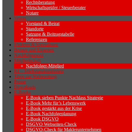
Rechtsberatung
Wirtschaftsprüfer / Steuerberater
Notare
Verein
Vorstand & Beirat
Standorte
Satzung & Beitragstabelle
Referenzen
Förderer & Spezialisten
Berater und Experten
Nachfolgerpool
Mitgliedschaft
Nachfolger-Mitglied
KI – Telefonassistentinnen
Tipps zur Vorbereitung
Presse
Downloads
E-Books
E-Book sieben Punkte Nachlass Strategie
E-Book Mehr für’s Lebenswerk
E-Book gestärkt aus der Krise
E-Book Nachfolgeplanung
E-Book DSGVO
DSGVO Webseiten-Check
DSGVO-Check für Maklerunternehmen