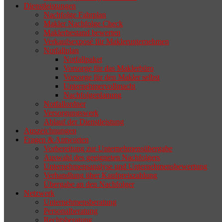
Dienstleistungen
selten die Geschäftsaufgabe.
Nachfolge Fahrplan
Makler Nachfolge Check
Maklerbestand bewerten
Verkaufsexposé für Maklerunternehmen
Notfallplan
Notfallpaket
Vorsorge für das Maklerbüro
Vorsorge für den Makler selbst
Unternehmervollmacht
Nachfolgeplanung
Notfallordner
Versorgungswerk
Ablauf der Dienstleistung
Auszeichnungen
Fragen & Antworten
Vorbereitung zur Unternehmensübergabe
Auswahl des geeigneten Nachfolgers
Unternehmensanalyse und Unternehmensbewertung
Verhandlung über Kaufpreiszahlung
Übergabe an den Nachfolger
Netzwerk
Unternehmensberatung
Personalberatung
Rechtsberatung