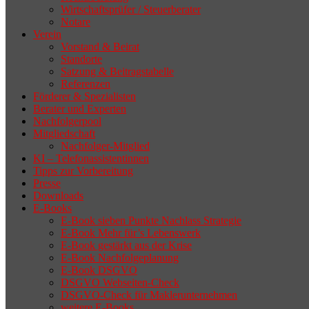
Wirtschaftsprüfer / Steuerberater
Notare
Verein
Vorstand & Beirat
Standorte
Satzung & Beitragstabelle
Referenzen
Förderer & Spezialisten
Berater und Experten
Nachfolgerpool
Mitgliedschaft
Nachfolger-Mitglied
KI – Telefonassistentinnen
Tipps zur Vorbereitung
Presse
Downloads
E-Books
E-Book sieben Punkte Nachlass Strategie
E-Book Mehr für’s Lebenswerk
E-Book gestärkt aus der Krise
E-Book Nachfolgeplanung
E-Book DSGVO
DSGVO Webseiten-Check
DSGVO-Check für Maklerunternehmen
weitere E-Books