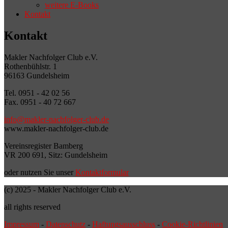
weitere E-Books
Kontakt
Kontakt
Makler Nachfolger Club e.V.
Rothenbühlstr. 1
96163 Gundelsheim
Tel. 0951 - 42 02 56
Fax. 0951 - 40 72 667
info@makler-nachfolger-club.de
www.makler-nachfolger-club.de
Vereinsregister Bamberg
VR 200 691, Sitz: Gundelsheim
oder nutzen Sie unser
Kontaktformular
(c) 2025 - Makler Nachfolger Club e.V.
all rights reserved
Impressum
-
Datenschutz
-
Haftungsausschluss
-
Cookie-Richtlinien