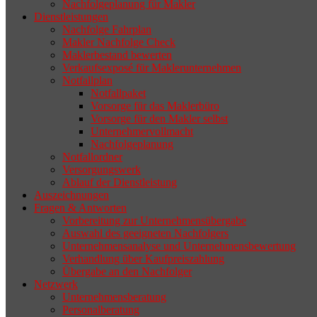
Nachfolgeplanung für Makler
geeigneten Nachfolger findet, droht nicht
Dienstleistungen
selten die Geschäftsaufgabe.
Nachfolge Fahrplan
Makler Nachfolge Check
Maklerbestand bewerten
Verkaufsexposé für Maklerunternehmen
Notfallplan
Notfallpaket
Vorsorge für das Maklerbüro
Vorsorge für den Makler selbst
Unternehmervollmacht
Nachfolgeplanung
Notfallordner
Versorgungswerk
Ablauf der Dienstleistung
Auszeichnungen
Fragen & Antworten
Vorbereitung zur Unternehmensübergabe
Auswahl des geeigneten Nachfolgers
Unternehmensanalyse und Unternehmensbewertung
Verhandlung über Kaufpreiszahlung
Übergabe an den Nachfolger
Netzwerk
Unternehmensberatung
Personalberatung