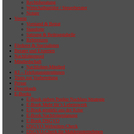
Rechtsberatung
Wirtschaftsprüfer / Steuerberater
Notare
Verein
Vorstand & Beirat
Standorte
Satzung & Beitragstabelle
Referenzen
Förderer & Spezialisten
Berater und Experten
Nachfolgerpool
Mitgliedschaft
Nachfolger-Mitglied
KI – Telefonassistentinnen
Tipps zur Vorbereitung
Presse
Downloads
E-Books
E-Book sieben Punkte Nachlass Strategie
E-Book Mehr für’s Lebenswerk
E-Book gestärkt aus der Krise
E-Book Nachfolgeplanung
E-Book DSGVO
DSGVO Webseiten-Check
DSGVO-Check für Maklerunternehmen