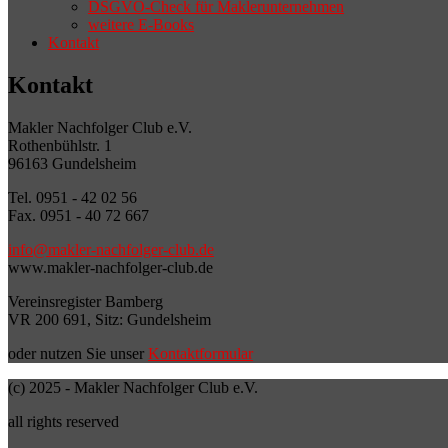
DSGVO-Check für Maklerunternehmen
weitere E-Books
Kontakt
Kontakt
Makler Nachfolger Club e.V.
Rothenbühlstr. 1
96163 Gundelsheim
Tel. 0951 - 42 02 56
Fax. 0951 - 40 72 667
info@makler-nachfolger-club.de
www.makler-nachfolger-club.de
Vereinsregister Bamberg
VR 200 691, Sitz: Gundelsheim
oder nutzen Sie unser
Kontaktformular
(c) 2025 - Makler Nachfolger Club e.V.
all rights reserved