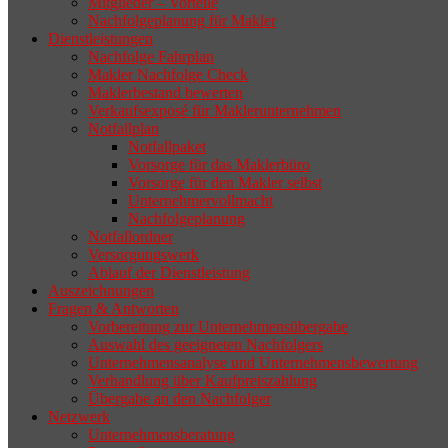
Mitglieder – Vorteile
Nachfolgeplanung für Makler
geeigneten Nachfolger findet, droht nicht
Dienstleistungen
selten die Geschäftsaufgabe.
Nachfolge Fahrplan
Makler Nachfolge Check
Maklerbestand bewerten
Verkaufsexposé für Maklerunternehmen
Notfallplan
Notfallpaket
Vorsorge für das Maklerbüro
Vorsorge für den Makler selbst
Unternehmervollmacht
Nachfolgeplanung
Notfallordner
Versorgungswerk
Ablauf der Dienstleistung
Auszeichnungen
Fragen & Antworten
Vorbereitung zur Unternehmensübergabe
Auswahl des geeigneten Nachfolgers
Unternehmensanalyse und Unternehmensbewertung
Verhandlung über Kaufpreiszahlung
Übergabe an den Nachfolger
Netzwerk
Unternehmensberatung