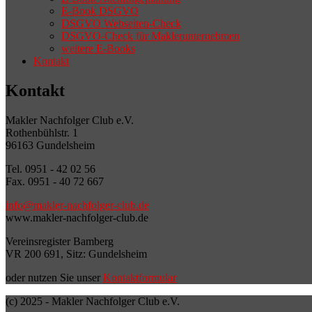
E-Book DSGVO
DSGVO Webseiten-Check
DSGVO-Check für Maklerunternehmen
weitere E-Books
Kontakt
Kontakt
Makler Nachfolger Club e.V.
Rothenbühlstr. 1
96163 Gundelsheim
Tel. 0951 - 42 02 56
Fax. 0951 - 40 72 667
info@makler-nachfolger-club.de
www.makler-nachfolger-club.de
Vereinsregister Bamberg
VR 200 691, Sitz: Gundelsheim
oder nutzen Sie unser
Kontaktformular
(c) 2025 - Makler Nachfolger Club e.V.