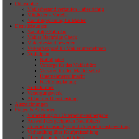
Philosophie
Wenn sich der Makler oder Inhaber
Maklerbestand verkaufen – aber richtig
zurückziehen möchte, aber keinen
Mitglieder – Vorteile
Nachfolgeplanung für Makler
geeigneten Nachfolger findet, droht nicht
Dienstleistungen
selten die Geschäftsaufgabe.
Nachfolge Fahrplan
Makler Nachfolge Check
Maklerbestand bewerten
Verkaufsexposé für Maklerunternehmen
Notfallplan
Notfallpaket
Vorsorge für das Maklerbüro
Vorsorge für den Makler selbst
Unternehmervollmacht
Nachfolgeplanung
Notfallordner
Versorgungswerk
Ablauf der Dienstleistung
Auszeichnungen
Fragen & Antworten
Vorbereitung zur Unternehmensübergabe
Auswahl des geeigneten Nachfolgers
Unternehmensanalyse und Unternehmensbewertung
Verhandlung über Kaufpreiszahlung
Übergabe an den Nachfolger