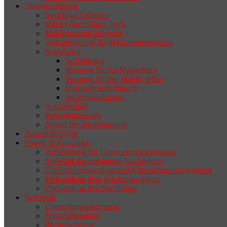
Dienstleistungen
selten die Geschäftsaufgabe.
Nachfolge Fahrplan
Makler Nachfolge Check
Maklerbestand bewerten
Verkaufsexposé für Maklerunternehmen
Notfallplan
Notfallpaket
Vorsorge für das Maklerbüro
Vorsorge für den Makler selbst
Unternehmervollmacht
Nachfolgeplanung
Notfallordner
Versorgungswerk
Ablauf der Dienstleistung
Auszeichnungen
Fragen & Antworten
Vorbereitung zur Unternehmensübergabe
Auswahl des geeigneten Nachfolgers
Unternehmensanalyse und Unternehmensbewertung
Verhandlung über Kaufpreiszahlung
Übergabe an den Nachfolger
Netzwerk
Unternehmensberatung
Personalberatung
Rechtsberatung