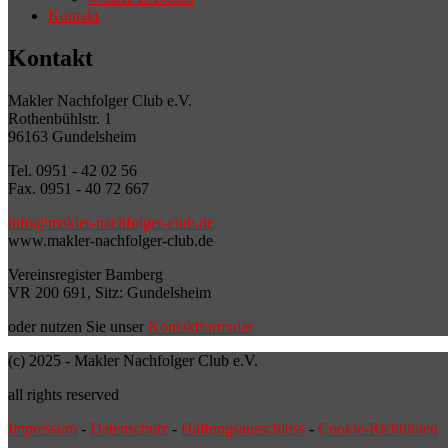
Kontakt
Kontakt
Makler Nachfolger Club e.V.
Rothenbühlstr. 1
96163 Gundelsheim
Tel. 0951 - 42 02 56
Fax. 0951 - 40 72 667
info@makler-nachfolger-club.de
www.makler-nachfolger-club.de
Vereinsregister Bamberg
VR 200 691, Sitz: Gundelsheim
oder nutzen Sie unser
Kontaktformular
(c) 2025 - Makler Nachfolger Club e.V.
all rights reserved
Impressum
-
Datenschutz
-
Haftungsausschluss
-
Cookie-Richtlinien