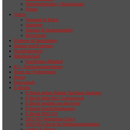
Wirtschaftsprüfer / Steuerberater
Notare
Verein
Vorstand & Beirat
Standorte
Satzung & Beitragstabelle
Referenzen
Förderer & Spezialisten
Berater und Experten
Nachfolgerpool
Mitgliedschaft
Nachfolger-Mitglied
KI – Telefonassistentinnen
Tipps zur Vorbereitung
Presse
Downloads
E-Books
E-Book sieben Punkte Nachlass Strategie
E-Book Mehr für’s Lebenswerk
E-Book gestärkt aus der Krise
E-Book Nachfolgeplanung
E-Book DSGVO
DSGVO Webseiten-Check
DSGVO-Check für Maklerunternehmen
weitere E-Books