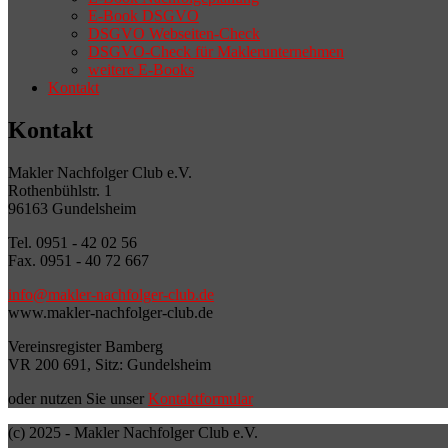
E-Book DSGVO
DSGVO Webseiten-Check
DSGVO-Check für Maklerunternehmen
weitere E-Books
Kontakt
Kontakt
Makler Nachfolger Club e.V.
Rothenbühlstr. 1
96163 Gundelsheim
Tel. 0951 - 42 02 56
Fax. 0951 - 40 72 667
info@makler-nachfolger-club.de
www.makler-nachfolger-club.de
Vereinsregister Bamberg
VR 200 691, Sitz: Gundelsheim
oder nutzen Sie unser
Kontaktformular
(c) 2025 - Makler Nachfolger Club e.V.