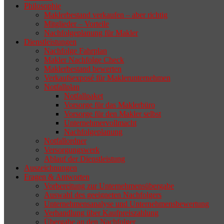
Philosophie
Wenn sich der Makler oder Inhaber
Maklerbestand verkaufen – aber richtig
zurückziehen möchte, aber keinen
Mitglieder – Vorteile
Nachfolgeplanung für Makler
geeigneten Nachfolger findet, droht nicht
Dienstleistungen
selten die Geschäftsaufgabe.
Nachfolge Fahrplan
Makler Nachfolge Check
Maklerbestand bewerten
Verkaufsexposé für Maklerunternehmen
Notfallplan
Notfallpaket
Vorsorge für das Maklerbüro
Vorsorge für den Makler selbst
Unternehmervollmacht
Nachfolgeplanung
Notfallordner
Versorgungswerk
Ablauf der Dienstleistung
Auszeichnungen
Fragen & Antworten
Vorbereitung zur Unternehmensübergabe
Auswahl des geeigneten Nachfolgers
Unternehmensanalyse und Unternehmensbewertung
Verhandlung über Kaufpreiszahlung
Übergabe an den Nachfolger