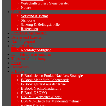
Wirtschaftsprüfer / Steuerberater
Notare
Verein
Vorstand & Beirat
Standorte
Satzung & Beitragstabelle
Referenzen
Förderer & Spezialisten
Berater und Experten
Nachfolgerpool
Mitgliedschaft
Nachfolger-Mitglied
KI – Telefonassistentinnen
Tipps zur Vorbereitung
Presse
Downloads
E-Books
E-Book sieben Punkte Nachlass Strategie
E-Book Mehr für’s Lebenswerk
E-Book gestärkt aus der Krise
E-Book Nachfolgeplanung
E-Book DSGVO
DSGVO Webseiten-Check
DSGVO-Check für Maklerunternehmen
weitere E-Books