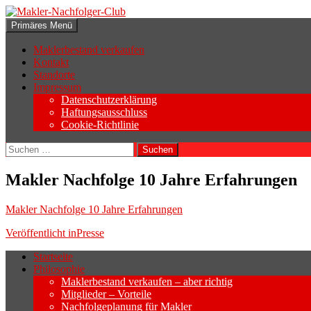
Zum
Inhalt
Suchen
Primäres Menü
springen
Makler-Nachfolger-Club
Maklerbestand verkaufen
Kontakt
Standorte
Impressum
Datenschutzerklärung
Haftungsausschluss
Cookie-Richtlinie
Suchen
nach:
Makler Nachfolge 10 Jahre Erfahrungen
Makler Nachfolge 10 Jahre Erfahrungen
Beitragsnavigation
Veröffentlicht in
Presse
Startseite
Philosophie
Wenn sich der Makler oder Inhaber zurück
Maklerbestand verkaufen – aber richtig
Geschäftsaufgabe.
Mitglieder – Vorteile
Nachfolgeplanung für Makler