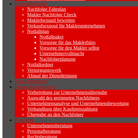
Dienstleistungen
Nachfolge Fahrplan
Makler Nachfolge Check
Maklerbestand bewerten
Verkaufsexposé für Maklerunternehmen
Notfallplan
Notfallpaket
Vorsorge für das Maklerbüro
Vorsorge für den Makler selbst
Unternehmervollmacht
Nachfolgeplanung
Notfallordner
Versorgungswerk
Ablauf der Dienstleistung
Auszeichnungen
Fragen & Antworten
Vorbereitung zur Unternehmensübergabe
Auswahl des geeigneten Nachfolgers
Unternehmensanalyse und Unternehmensbewertung
Verhandlung über Kaufpreiszahlung
Übergabe an den Nachfolger
Netzwerk
Unternehmensberatung
Personalberatung
Rechtsberatung