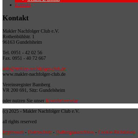
Kontakt
Kontakt
Makler Nachfolger Club e.V.
Rothenbühlstr. 1
96163 Gundelsheim
Tel. 0951 - 42 02 56
Fax. 0951 - 40 72 667
info@makler-nachfolger-club.de
www.makler-nachfolger-club.de
Vereinsregister Bamberg
VR 200 691, Sitz: Gundelsheim
oder nutzen Sie unser
Kontaktformular
(c) 2025 - Makler Nachfolger Club e.V.
all rights reserved
Impressum
-
Datenschutz
-
Haftungsausschluss
-
Cookie-Richtlinien